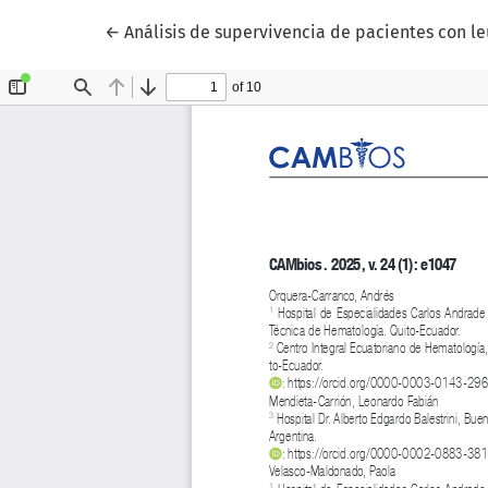
Volver a los detalles del artículo
←
Análisis de supervivencia de pacientes con l