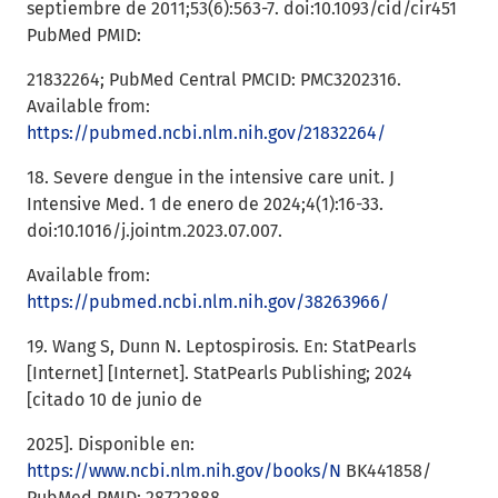
septiembre de 2011;53(6):563-7. doi:10.1093/cid/cir451
PubMed PMID:
21832264; PubMed Central PMCID: PMC3202316.
Available from:
https://pubmed.ncbi.nlm.nih.gov/21832264/
18. Severe dengue in the intensive care unit. J
Intensive Med. 1 de enero de 2024;4(1):16-33.
doi:10.1016/j.jointm.2023.07.007.
Available from:
https://pubmed.ncbi.nlm.nih.gov/38263966/
19. Wang S, Dunn N. Leptospirosis. En: StatPearls
[Internet] [Internet]. StatPearls Publishing; 2024
[citado 10 de junio de
2025]. Disponible en:
https://www.ncbi.nlm.nih.gov/books/N
BK441858/
PubMed PMID: 28722888.