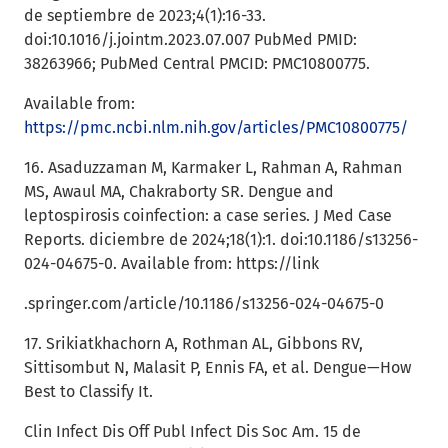
de septiembre de 2023;4(1):16-33.
doi:10.1016/j.jointm.2023.07.007 PubMed PMID:
38263966; PubMed Central PMCID: PMC10800775.
Available from:
https://pmc.ncbi.nlm.nih.gov/articles/PMC10800775/
16. Asaduzzaman M, Karmaker L, Rahman A, Rahman
MS, Awaul MA, Chakraborty SR. Dengue and
leptospirosis coinfection: a case series. J Med Case
Reports. diciembre de 2024;18(1):1. doi:10.1186/s13256-
024-04675-0. Available from: https://link
.springer.com/article/10.1186/s13256-024-04675-0
17. Srikiatkhachorn A, Rothman AL, Gibbons RV,
Sittisombut N, Malasit P, Ennis FA, et al. Dengue—How
Best to Classify It.
Clin Infect Dis Off Publ Infect Dis Soc Am. 15 de