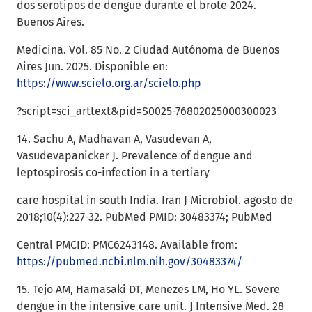
dos serotipos de dengue durante el brote 2024.
Buenos Aires.
Medicina. Vol. 85 No. 2 Ciudad Autónoma de Buenos
Aires Jun. 2025. Disponible en:
https://www.scielo.org.ar/scielo.php
?script=sci_arttext&pid=S0025-76802025000300023
14. Sachu A, Madhavan A, Vasudevan A,
Vasudevapanicker J. Prevalence of dengue and
leptospirosis co-infection in a tertiary
care hospital in south India. Iran J Microbiol. agosto de
2018;10(4):227-32. PubMed PMID: 30483374; PubMed
Central PMCID: PMC6243148. Available from:
https://pubmed.ncbi.nlm.nih.gov/30483374/
15. Tejo AM, Hamasaki DT, Menezes LM, Ho YL. Severe
dengue in the intensive care unit. J Intensive Med. 28