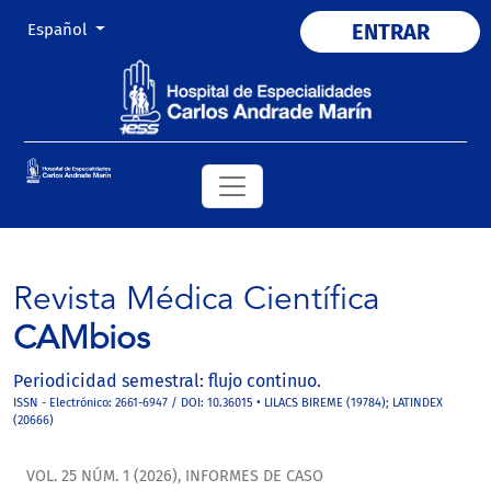
Cambiar el idioma. El actual es:
ENTRAR
Español
Revista Médica Científica
CAMbios
Periodicidad semestral: flujo continuo.
ISSN - Electrónico: 2661-6947 / DOI: 10.36015 • LILACS BIREME (19784); LATINDEX
(20666)
VOL. 25 NÚM. 1 (2026)
,
INFORMES DE CASO