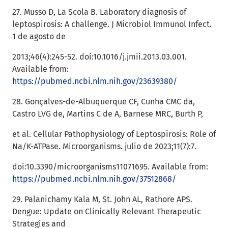
27. Musso D, La Scola B. Laboratory diagnosis of
leptospirosis: A challenge. J Microbiol Immunol Infect.
1 de agosto de
2013;46(4):245-52. doi:10.1016/j.jmii.2013.03.001.
Available from:
https://pubmed.ncbi.nlm.nih.gov/23639380/
28. Gonçalves-de-Albuquerque CF, Cunha CMC da,
Castro LVG de, Martins C de A, Barnese MRC, Burth P,
et al. Cellular Pathophysiology of Leptospirosis: Role of
Na/K-ATPase. Microorganisms. julio de 2023;11(7):7.
doi:10.3390/microorganisms11071695. Available from:
https://pubmed.ncbi.nlm.nih.gov/37512868/
29. Palanichamy Kala M, St. John AL, Rathore APS.
Dengue: Update on Clinically Relevant Therapeutic
Strategies and