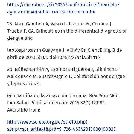
https://unl.edu.ec/sic2024/conferencista/marcelo-
aguilar-universidad-central-del-ecuador
25. Abril Gamboa A, Vasco L, Espinel M, Coloma J,
Trueba P, GA. Difficulties in the differential diagnosis of
dengue and
leptospirosis in Guayaquil. ACI Av En CiencE Ing. 8 de
abril de 2013;5(1):1. doi:10.18272/aci.v5i1.116
26. Núñez-Garbín A, Espinoza-Figueroa J, Sihuincha-
Maldonado M, Suarez-Ognio L. Coinfección por dengue
y leptospirosis
en una niña de la amazonía peruana. Rev Peru Med
Exp Salud Pública. enero de 2015;32(1):179-82.
Available from:
http://www.scielo.org.pe/scielo.php?
script=sci_arttext&pid=S1726-46342015000100025