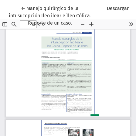
Volver a los detalles del artículo
←
Manejo quirúrgico de la
Descargar
intusucepción Ileo ilear e Íleo Cólica.
Reporte de un caso.