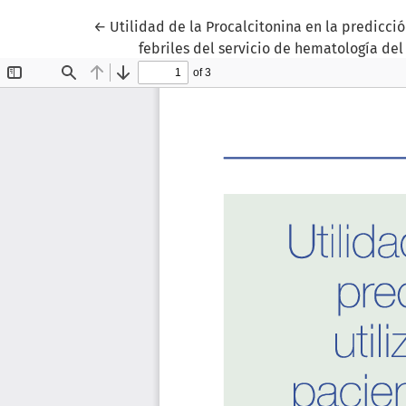
Volver a los detalles del artículo
←
Utilidad de la Procalcitonina en la predicci
febriles del servicio de hematología del