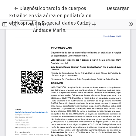
Volver a los detalles del artículo
←
Diagnóstico tardío de cuerpos
Descargar
extraños en vía aérea en pediatría en
el Hospital de Especialidades Carlos
Andrade Marín.