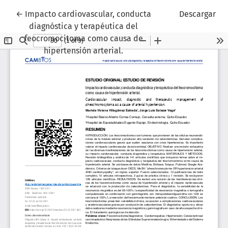
Volver a los detalles del artículo
←
Impacto cardiovascular, conducta
Descargar
diagnóstica y terapéutica del
feocromocitoma como causa de
hipertensión arterial.