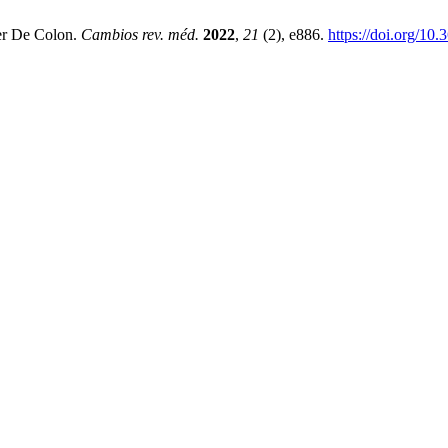
cer De Colon.
Cambios rev. méd.
2022
,
21
(2), e886.
https://doi.org/10