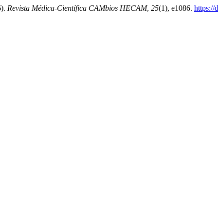
6).
Revista Médica-Científica CAMbios HECAM
,
25
(1), e1086.
https:/