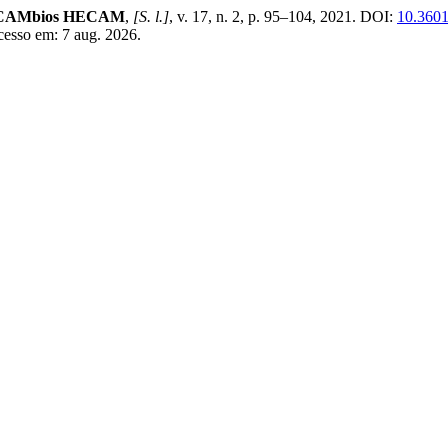
ca CAMbios HECAM
,
[S. l.]
, v. 17, n. 2, p. 95–104, 2021. DOI:
10.3601
cesso em: 7 aug. 2026.