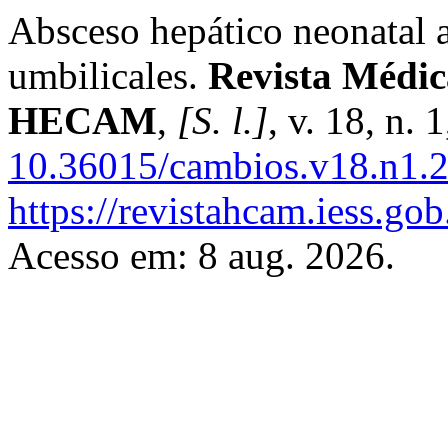
Absceso hepático neonatal a
umbilicales.
Revista Médic
HECAM
,
[S. l.]
, v. 18, n.
10.36015/cambios.v18.n1.
https://revistahcam.iess.go
Acesso em: 8 aug. 2026.