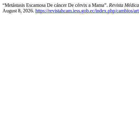
“Metástasis Escamosa De cáncer De cérvix a Mama”.
Revista Médic
August 8, 2026.
https://revistahcam.iess.gob.ec/index.php/cambios/ar