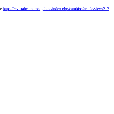
m:
https://revistahcam.iess.gob.ec/index.php/cambios/article/view/212