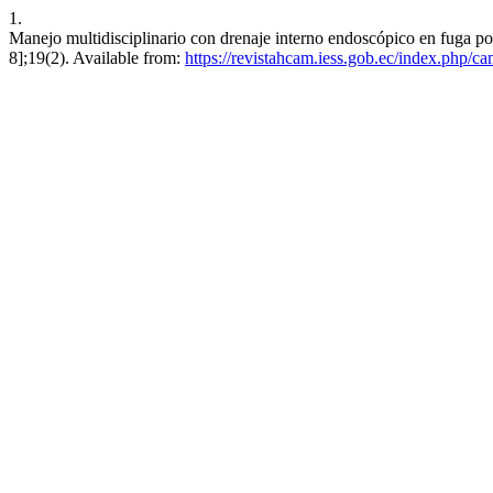
1.
Manejo multidisciplinario con drenaje interno endoscópico en fuga po
8];19(2). Available from:
https://revistahcam.iess.gob.ec/index.php/ca