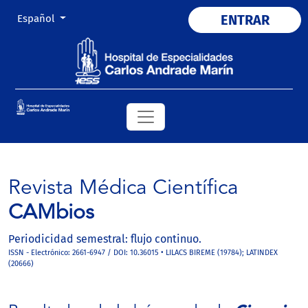
Cambiar el idioma. El actual es:
ENTRAR
Español
Revista Médica Científica
CAMbios
Periodicidad semestral: flujo continuo.
ISSN - Electrónico: 2661-6947 / DOI: 10.36015 • LILACS BIREME (19784); LATINDEX
(20666)