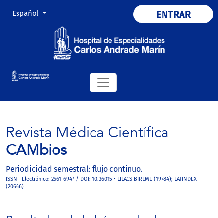
Cambiar el idioma. El actual es:
ENTRAR
Español
Revista Médica Científica
CAMbios
Periodicidad semestral: flujo continuo.
ISSN - Electrónico: 2661-6947 / DOI: 10.36015 • LILACS BIREME (19784); LATINDEX
(20666)