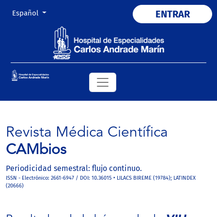
Cambiar el idioma. El actual es:
ENTRAR
Español
Revista Médica Científica
CAMbios
Periodicidad semestral: flujo continuo.
ISSN - Electrónico: 2661-6947 / DOI: 10.36015 • LILACS BIREME (19784); LATINDEX
(20666)