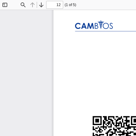
(1 of 5)
Toggle
Find
Previous
Next
Sidebar