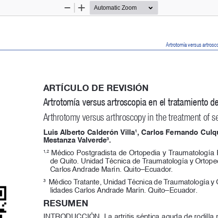
Zoom
Zoom
Out
In
Artrotomía versus artroscop
ARTÍCULO DE REVISIÓN
Artrotomía versus artroscopia en el tratamiento de a
Arthrotomy versus arthroscopy in the treatment of sep
1
Luis Alberto Calderón Villa
, Carlos Fernando Culqu
3
Mestanza Valverde
.
1,2
 Médico Postgradista de Ortopedia y Traumatología 
de Quito. Unidad Técnica de Traumatología y Ortoped
Carlos Andrade Marín. Quito–Ecuador.
3
  Médico Tratante, Unidad Técnica de Traumatología y 
lidades Carlos Andrade Marín. Quito–Ecuador.
RESUMEN
INTRODUCCIÓN. La artritis séptica aguda de rodilla