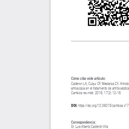
Cómo citar este artículo:
Calderon LA, Culqui CF, Mestanza CX. Artroto
artroscopia en el tratamiento de artritis séptica
Cambios rev.méd. 2018; 17(2):12-16
DOI:
 https://doi.org/10.36015/cambios.v
Correspondencia:
Dr. Luis Alberto Calderón Villa