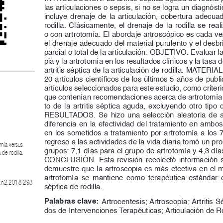
las articulaciones o sepsis, si no se logra un diagnósti
incluye  drenaje  de  la  articulación,  cobertura  adecuada
rodilla.  Clásicamente,  el  drenaje  de  la  rodilla  se  rea
o con artrotomía. El abordaje artroscópico es cada v
el drenaje adecuado del material purulento y el desb
parcial o total de la articulación. OBJETIVO. Evaluar la
pia y la artrotomía en los resultados clínicos y la tasa
artritis séptica de la articulación de rodilla. MATE
20 artículos científicos de los últimos 5 años de publ
artículos seleccionados para este estudio, como criterio
que contenían recomendaciones acerca de artrotomía v
to  de  la  artritis  séptica  aguda,  excluyendo  otro  tipo
RESULTADOS. Se hizo una selección aleatoria de artí
diferencia en la efectividad del tratamiento en ambos
en los sometidos a tratamiento por artrotomía a los 7
regreso a las actividades de la vida diaria tomó un p
mía versus 
grupos: 7,1 días para el grupo de artrotomía y 4,3 día
 de rodilla. 
CONCLUSIÓN.  Esta  revisión  recolectó  información  si
demuestre que la artroscopia es más efectiva en el man
artrotomía  se  mantiene  como  terapéutica  estándar  en  
17.n2.2018.293
séptica de rodilla.
Palabras clave:
Artrocentesis; Artroscopía; Artritis 
dos de Intervenciones Terapéuticas; Articulación de Ro