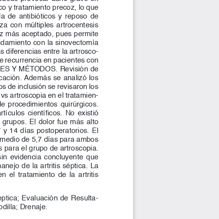
co y tratamiento precoz, lo que 
  de  antibióticos  y  reposo  de  
liza  con  múltiples  artrocentesis  
ez más aceptado, pues permite 
ridamiento con la sinovectomía 
s diferencias entre la artrosco
-
 de recurrencia en pacientes con 
RIALES Y MÉTODOS. Revisión de 
icación. Además se analizó los 
s de inclusión se revisaron los 
s artroscopia en el tratamien
-
  de  procedimientos  quirúrgicos.  
culos científicos. No existió 
 grupos. El dolor fue más alto 
 y 14 días postoperatorios. El 
romedio de 5,7 días para ambos 
s para el grupo de artroscopia. 
n  evidencia  concluyente  que  
ejo de la artritis séptica. La 
el  tratamiento  de  la  artritis  
Séptica; Evaluación de Resulta
-
dilla; Drenaje.