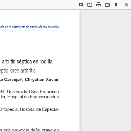
Current
Presentation
Open
Print
Download
To
View
Mode
ia en el tratamiento de artritis séptica en rodilla
rtritis séptica en rodilla
tic knee arthritis
2
i Carvajal
, Chrystian Xavier 
R4, Universidad San Francisco 
ia, Hospital de Especialidades 
Ortopedia, Hospital de Especia
-
 puede provocar daño grave en 