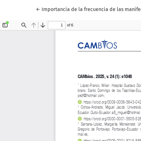
Volver a los detalles del artículo
←
Importancia de la frecuencia de las manifes