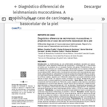
Volver a los detalles del artículo
←
Diagnóstico diferencial de
Descargar
leishmaniasis mucocutánea. A
propósito de un caso de carcinoma
basocelular de la piel