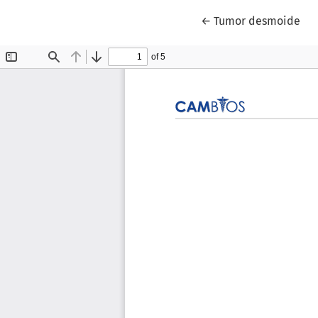
Volver a los detalles
←
Tumor desmoide