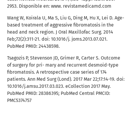
2953. Disponible en: www. revistamedicamd.com
Wang W, Koirala U, Ma S, Liu G, Ding M, Hu X, Lei D. Age-
based treatment of aggressive fibromatosis in the
head and neck region. J Oral Maxillofac Surg. 2014
Feb;72(2):311-21. doi: 10.1016/j. joms.2013.07.021.
PubMed PMID: 24438598.
Tsagozis P, Stevenson JD, Grimer R, Carter S. Outcome
of surgery for pri- mary and recurrent desmoid-type
fibromatosis. A retrospective case series of 174
patients. Ann Med Surg (Lond). 2017 Mar 22;17:14-19. doi:
10.1016/j.amsu.2017.03.023. eCollection 2017 May.
PubMed PMID: 28386395; PubMed Central PMCID:
PMC5374757