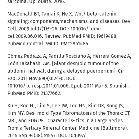
sarcoma. UpToDate. 2016.
MacDonald BT, Tamai K, He X. Wnt/ beta-catenin
signaling: components,mechanisms, and diseases. Dev
Cell. 2009 Jul;17(1):9-26. DOI: 10.1016/j.dev-
cel.2009.06.016. Review. PubMed PMID: 19619488;
PubMed Central PMCID: PMC2861485.
Gómez Pedraza A, Padilla Rosciano A, Herrera Gómez A,
León Takahashi AM. [Giant desmoid tumour of the
abdomi- nal wall during a delayed puerperium]. Cir
Esp. 2011 Nov;89(9):624-6. DOI:
10.1016/j.ciresp.2011.01.006. Epub 2011 Mar 5. Spanish.
PubMed PMID: 21377662.
Xu H, Koo HJ, Lim S, Lee JW, Lee HN, Kim DK, Song JS,
Kim MY. Des- moid-Type Fibromatosis of the Thorax: CT,
MRI, and FDG PET Characteris- tics in a Large Series
From a Tertiary Referral Center. Medicine (Baltimore).
2015 Sep;94(38):e1547. DOI: 10.1097/