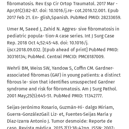
fibromatosis. Rev Esp Cir Ortop Traumatol. 2017 Mar -
Apr;61(2):82-87. doi: 10.1016/j.re- cot.2016.12.001. Epub
2017 Feb 21. En- glish,Spanish. PubMed PMID: 28233659.
Umer M, Saeed J, Zahid N. Aggres- sive fibromatosis in
pediatric popula- tion-A case series. Int J Surg Case
Rep. 2018 Oct 4;52:45-48. doi: 10.1016/j.
ijscr.2018.09.032. [Epub ahead of print] PubMed PMID:
30316134; PubMed. Central PMCID: PMC6187009.
Wehrli BM, Weiss SW, Yandow S, Coffin CM. Gardner-
associated fibromas (GAF) in young patients: a distinct
fibrous le- sion that identifies unsuspected Gardner
syndrome and risk for fibromatosis. Am J Surg Pathol.
2001 May;25(5):645-51. PubMed PMID: 11342777.
Seijas-Jerónimo Rosario, Guzmán-Hi- dalgo Miriam,
Guerra-GonzálezGail Liz- et, Fuentes-Seijas María y
Díaz-Izarra Antonio J. Tumor desmoide: Reporte de
caso. Revista médica. 2015 7(1):38-42pp. ISSN: 2007-