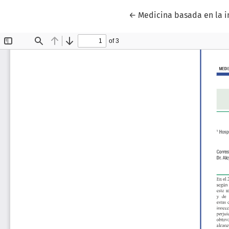
Volver a los detalles del
←
Medicina basada en la i