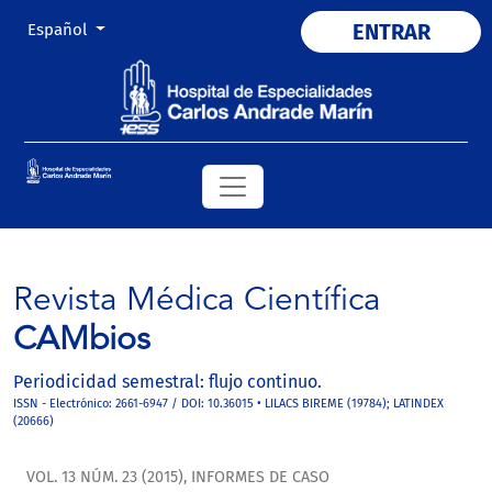
Cambiar el idioma. El actual es:
ENTRAR
Español
Revista Médica Científica
CAMbios
Periodicidad semestral: flujo continuo.
ISSN - Electrónico: 2661-6947 / DOI: 10.36015 • LILACS BIREME (19784); LATINDEX
(20666)
VOL. 13 NÚM. 23 (2015)
,
INFORMES DE CASO