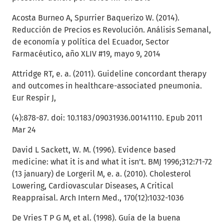
Acosta Burneo A, Spurrier Baquerizo W. (2014).
Reducción de Precios es Revolución. Análisis Semanal,
de economía y política del Ecuador, Sector
Farmacéutico, año XLIV #19, mayo 9, 2014
Attridge RT, e. a. (2011). Guideline concordant therapy
and outcomes in healthcare-associated pneumonia.
Eur Respir J,
(4):878-87. doi: 10.1183/09031936.00141110. Epub 2011
Mar 24
David L Sackett, W. M. (1996). Evidence based
medicine: what it is and what it isn’t. BMJ 1996;312:71-72
(13 january) de Lorgeril M, e. a. (2010). Cholesterol
Lowering, Cardiovascular Diseases, A Critical
Reappraisal. Arch Intern Med., 170(12):1032-1036
De Vries T P G M, et al. (1998). Guía de la buena