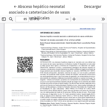
Volver a los detalles del artículo
←
Absceso hepático neonatal
Descargar
asociado a cateterización de vasos
umbilicales