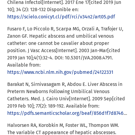
Chilena Infectol[Internet]. 2017 Ene 17[cited 2019 Jun
10]; 34 (2): 128-132 Disponible en:
https://scielo.conicyt.cl/pdf/rci/v34n2/art05.pdf
Fusaro F, Lo Piccolo R, Scarpa MG, Orzali A, Trafojer U,
Zanon GF. Hepatic abscess and umbilical venous
catheter: one cannot be cavalier about proper
position. J Vasc Access[Internet]. 2003 Jan-Mar[cited
2019 Jan 10];4(1):32-4. DOI: 10.5301/JVA.2008.4791.
Available from:
https://www.ncbi.nlm.nih.gov/pubmed/24122331
Barakat N, Sirnivasagam R, Abdou E. Liver Abscess in
Preterm Newborns Following Umbilical Venous
Catheters. Med. J. Cairo Univ[Internet]. 2009 Sep[cited
2019 Feb 10]; 77(2): 189-192. Available from:
https://pdfs.semanticscholar.org/beaf/856d1f7d8746a4e2a705038c5d1eb21130dc.pdf
Halvorsen RA, Korobkin M, Foster WL, Thompon WM.
The variable CT appearance of hepatic abscesses.