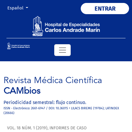
Cambiar el idioma. El actual es:
ENTRAR
Español
Revista Médica Científica
CAMbios
Periodicidad semestral: flujo continuo.
ISSN - Electrónico: 2661-6947 / DOI: 10.36015 • LILACS BIREME (19784); LATINDEX
(20666)
VOL. 18 NÚM. 1 (2019)
,
INFORMES DE CASO