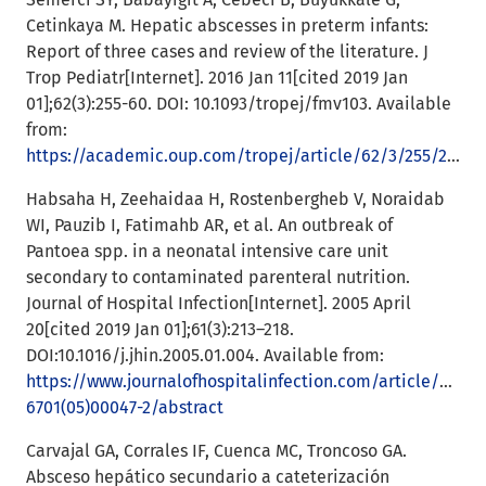
Cetinkaya M. Hepatic abscesses in preterm infants:
Report of three cases and review of the literature. J
Trop Pediatr[Internet]. 2016 Jan 11[cited 2019 Jan
01];62(3):255-60. DOI: 10.1093/tropej/fmv103. Available
from:
https://academic.oup.com/tropej/article/62/3/255/2363027
Habsaha H, Zeehaidaa H, Rostenbergheb V, Noraidab
WI, Pauzib I, Fatimahb AR, et al. An outbreak of
Pantoea spp. in a neonatal intensive care unit
secondary to contaminated parenteral nutrition.
Journal of Hospital Infection[Internet]. 2005 April
20[cited 2019 Jan 01];61(3):213–218.
DOI:10.1016/j.jhin.2005.01.004. Available from:
https://www.journalofhospitalinfection.com/article/S0195
6701(05)00047-2/abstract
Carvajal GA, Corrales IF, Cuenca MC, Troncoso GA.
Absceso hepático secundario a cateterización