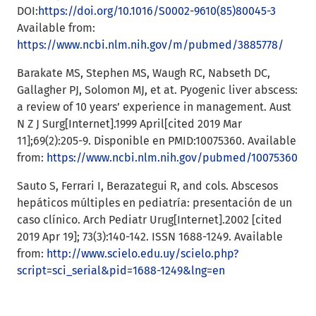
DOI:
https://doi.org/10.1016/S0002-9610(85)80045-3
Available from:
https://www.ncbi.nlm.nih.gov/m/pubmed/3885778/
Barakate MS, Stephen MS, Waugh RC, Nabseth DC,
Gallagher PJ, Solomon MJ, et at. Pyogenic liver abscess:
a review of 10 years’ experience in management. Aust
N Z J Surg[Internet].1999 April[cited 2019 Mar
11];69(2):205-9. Disponible en PMID:10075360. Available
from:
https://www.ncbi.nlm.nih.gov/pubmed/10075360
Sauto S, Ferrari I, Berazategui R, and cols. Abscesos
hepáticos múltiples en pediatría: presentación de un
caso clínico. Arch Pediatr Urug[Internet].2002 [cited
2019 Apr 19]; 73(3):140-142. ISSN 1688-1249. Available
from:
http://www.scielo.edu.uy/scielo.php?
script=sci_serial&pid=1688-1249&lng=en