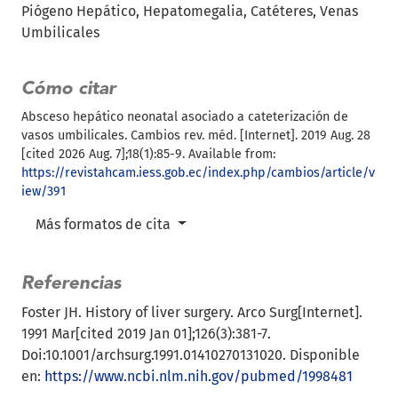
Piógeno Hepático
Hepatomegalia
Catéteres
Venas
Umbilicales
Cómo citar
Absceso hepático neonatal asociado a cateterización de
vasos umbilicales. Cambios rev. méd. [Internet]. 2019 Aug. 28
[cited 2026 Aug. 7];18(1):85-9. Available from:
https://revistahcam.iess.gob.ec/index.php/cambios/article/v
iew/391
Más formatos de cita
Referencias
Foster JH. History of liver surgery. Arco Surg[Internet].
1991 Mar[cited 2019 Jan 01];126(3):381-7.
Doi:10.1001/archsurg.1991.01410270131020. Disponible
en:
https://www.ncbi.nlm.nih.gov/pubmed/1998481