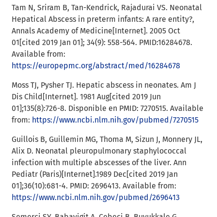
Tam N, Sriram B, Tan-Kendrick, Rajadurai VS. Neonatal
Hepatical Abscess in preterm infants: A rare entity?,
Annals Academy of Medicine[Internet]. 2005 Oct
01[cited 2019 Jan 01]; 34(9): 558-564. PMID:16284678.
Available from:
https://europepmc.org/abstract/med/16284678
Moss TJ, Pysher TJ. Hepatic abscess in neonates. Am J
Dis Child[Internet]. 1981 Aug[cited 2019 Jun
01];135(8):726-8. Disponible en PMID: 7270515. Available
from:
https://www.ncbi.nlm.nih.gov/pubmed/7270515
Guillois B, Guillemin MG, Thoma M, Sizun J, Monnery JL,
Alix D. Neonatal pleuropulmonary staphylococcal
infection with multiple abscesses of the liver. Ann
Pediatr (Paris)[Internet].1989 Dec[cited 2019 Jan
01];36(10):681-4. PMID: 2696413. Available from:
https://www.ncbi.nlm.nih.gov/pubmed/2696413
Semerci SY, Babayigit A, Cebeci B, Buyukkale G,