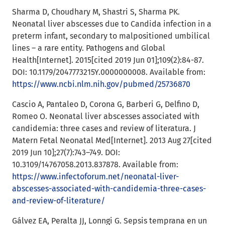
Sharma D, Choudhary M, Shastri S, Sharma PK.
Neonatal liver abscesses due to Candida infection in a
preterm infant, secondary to malpositioned umbilical
lines – a rare entity. Pathogens and Global
Health[Internet]. 2015[cited 2019 Jun 01];109(2):84-87.
DOI: 10.1179/2047773215Y.0000000008. Available from:
https://www.ncbi.nlm.nih.gov/pubmed/25736870
Cascio A, Pantaleo D, Corona G, Barberi G, Delfino D,
Romeo O. Neonatal liver abscesses associated with
candidemia: three cases and review of literatura. J
Matern Fetal Neonatal Med[Internet]. 2013 Aug 27[cited
2019 Jun 10];27(7):743–749. DOI:
10.3109/14767058.2013.837878. Available from:
https://www.infectoforum.net/neonatal-liver-
abscesses-associated-with-candidemia-three-cases-
and-review-of-literature/
Gálvez EA, Peralta JJ, Lonngi G. Sepsis temprana en un