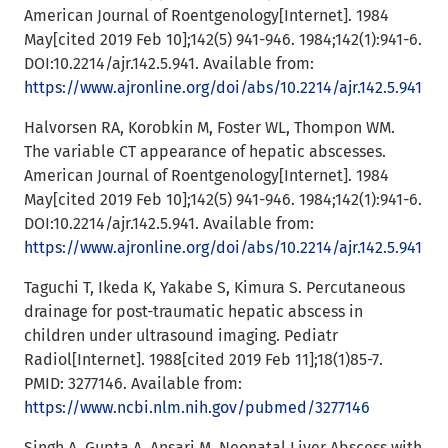
American Journal of Roentgenology[Internet]. 1984
May[cited 2019 Feb 10];142(5) 941-946. 1984;142(1):941-6.
DOI:10.2214/ajr.142.5.941. Available from:
https://www.ajronline.org/doi/abs/10.2214/ajr.142.5.941
Halvorsen RA, Korobkin M, Foster WL, Thompon WM.
The variable CT appearance of hepatic abscesses.
American Journal of Roentgenology[Internet]. 1984
May[cited 2019 Feb 10];142(5) 941-946. 1984;142(1):941-6.
DOI:10.2214/ajr.142.5.941. Available from:
https://www.ajronline.org/doi/abs/10.2214/ajr.142.5.941
Taguchi T, Ikeda K, Yakabe S, Kimura S. Percutaneous
drainage for post-traumatic hepatic abscess in
children under ultrasound imaging. Pediatr
Radiol[Internet]. 1988[cited 2019 Feb 11];18(1)85-7.
PMID: 3277146. Available from:
https://www.ncbi.nlm.nih.gov/pubmed/3277146
Singh A, Gupta A, Ansari M. Neonatal Liver Abscess with