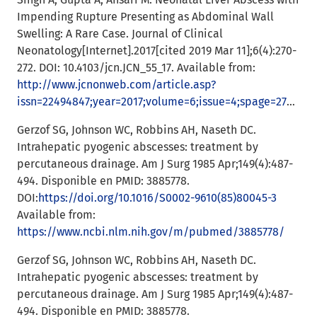
Impending Rupture Presenting as Abdominal Wall
Swelling: A Rare Case. Journal of Clinical
Neonatology[Internet].2017[cited 2019 Mar 11];6(4):270-
272. DOI: 10.4103/jcn.JCN_55_17. Available from:
http://www.jcnonweb.com/article.asp?
issn=22494847;year=2017;volume=6;issue=4;spage=270;epage=272;aulast=Singh
Gerzof SG, Johnson WC, Robbins AH, Naseth DC.
Intrahepatic pyogenic abscesses: treatment by
percutaneous drainage. Am J Surg 1985 Apr;149(4):487-
494. Disponible en PMID: 3885778.
DOI:
https://doi.org/10.1016/S0002-9610(85)80045-3
Available from:
https://www.ncbi.nlm.nih.gov/m/pubmed/3885778/
Gerzof SG, Johnson WC, Robbins AH, Naseth DC.
Intrahepatic pyogenic abscesses: treatment by
percutaneous drainage. Am J Surg 1985 Apr;149(4):487-
494. Disponible en PMID: 3885778.