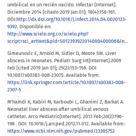
umbilical en un recién nacido. Infectar [Internet].
Diciembre 2014 [citado 2019 Jan 01]; 18(4):158-161.
DÓI:
http://dx.doi.org/10.1016/j.infect.2014.04.0020123-
9392
. Disponible en:
http://www.scielo.org.co/scielo.php?
script=sci_arttext&pid=S012393922014000400006&lng=en
.
Simeunovic E, Arnold M, Sidler D, Moore SW. Liver
abscess in neonates. Pediatr Surg Int[Internet].2009
Feb [cited 2019 Jan 01]; 25(2):153–156. DOI
10.1007/s00383-008-23075. Available from:
https://link.springer.com/article/10.1007/s00383-008-
2307-5
M’hamdi K, Kabiri M, Karboubi L, Ghanimi Z, Barkat A.
Neonatal liver abscess after umbilical venous
catheter. Arco Pediatric[Internet]. 2013 Feb;20(2):196-
198 . DOI: 10.1016/j.arcped.2012.11.012. Available from:
https://www.ncbi.nlm.nih.gov/pubmed/23305752