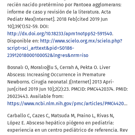
recién nacido pretérmino por Pantoea agglomerans:
informe de caso y revisión de la literatura. Acta
Pediatr Mex[Internet]. 2018 Feb[cited 2019 Jun
10];39(1):52-59. DOI:
http://dx.doi.org/10.18233/apm1no1pp52-591540
.
Disponible en:
http://www.scielo.org.mx/scielo.php?
script=sci_arttext&pid=S0186-
23912018000100052&lng=es&nrm=iso
Bosnalı O, Moralıoğlu S, Cerrah A, Pekta O. Liver
Abscess: Increasing Occurrence in Premature
Newborns. Cirugía neonatal J[Internet] 2013 Apri-
Jun[cited 2019 Jun 10];2(2):23. PMCID: PMC4420374. PMID:
26023443. Available from:
https://www.ncbi.nlm.nih.gov/pmc/articles/PMC4420374/
Carballo C, Cazes C, Matsuda M, Praino L, Rivas N,
López E. Absceso hepático piógeno en pediatría:
experiencia en un centro pediátrico de referencia. Rev