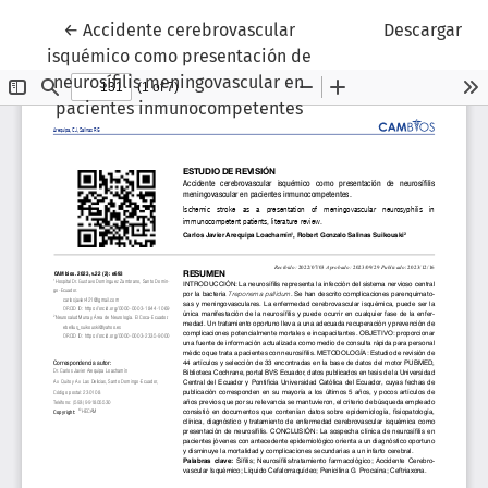
Volver a los detalles del artículo
←
Accidente cerebrovascular
Descargar
isquémico como presentación de
neurosífilis meningovascular en
pacientes inmunocompetentes