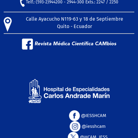
Telf.: (593-2)944200 - 2944-300 Exts.: 2247 / 2250
Calle Ayacucho N119-63 y 18 de Septiembre
Quito - Ecuador
Revista Médica Científica CAMbios
@IESSHCAM
@iesshcam
@HCAM_IESS