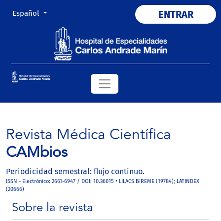
Cambiar el idioma. El actual es:
ENTRAR
Español
Revista Médica Científica
CAMbios
Periodicidad semestral: flujo continuo.
ISSN - Electrónico: 2661-6947 / DOI: 10.36015 • LILACS BIREME (19784); LATINDEX
(20666)
Sobre la revista