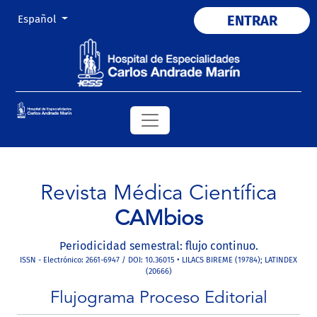
Cambiar el idioma. El actual es:
ENTRAR
Español
Revista Médica Científica
CAMbios
Periodicidad semestral: flujo continuo.
ISSN - Electrónico: 2661-6947 / DOI: 10.36015 • LILACS BIREME (19784); LATINDEX
(20666)
Flujograma Proceso Editorial