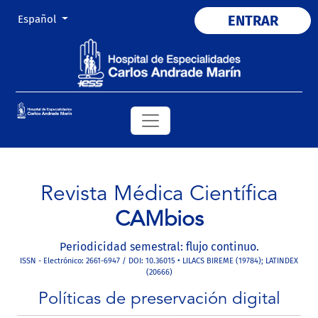
Cambiar el idioma. El actual es:
ENTRAR
Español
Revista Médica Científica
CAMbios
Periodicidad semestral: flujo continuo.
ISSN - Electrónico: 2661-6947 / DOI: 10.36015 • LILACS BIREME (19784); LATINDEX
(20666)
Políticas de preservación digital