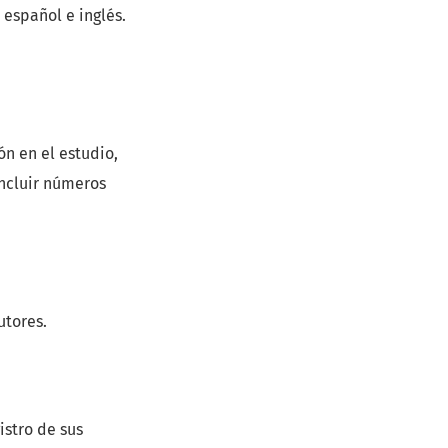
 español e inglés.
n en el estudio,
ncluir números
utores.
istro de sus