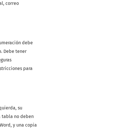
l, correo
u numeración debe
o. Debe tener
iguras
stricciones para
quierda, su
a tabla no deben
o Word, y una copia