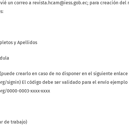
nvié un correo a revista.hcam@iess.gob.ec; para creación del
s:
letos y Apellidos
dula
(puede crearlo en caso de no disponer en el siguiente enlace
org/signin) El código debe ser validado para el envío ejemplo
.org/0000-0003-xxxx-xxxx
ar de trabajo)