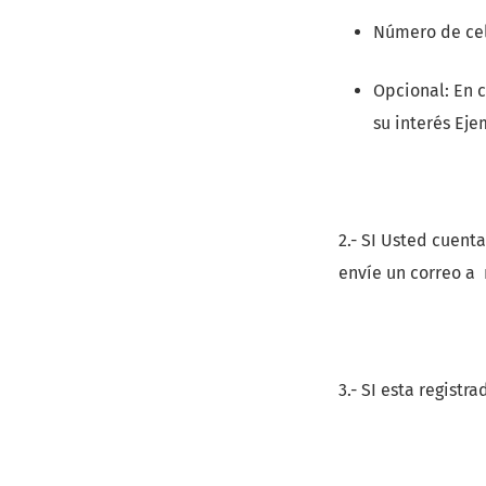
Número de cel
Opcional: En c
su interés Eje
2.- SI Usted cuent
envíe un correo a 
3.- SI esta regist