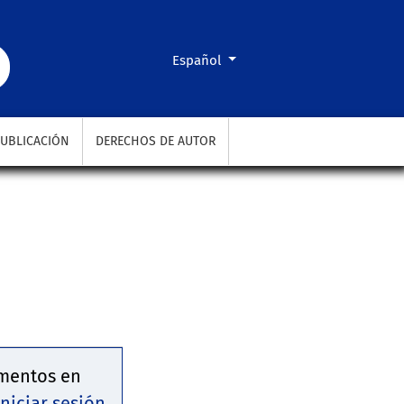
Cambiar el idioma. El actual es:
Español
UBLICACIÓN
DERECHOS DE AUTOR
ementos en
 Iniciar sesión