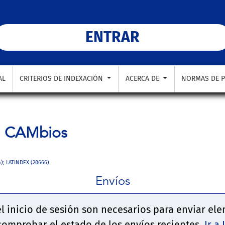
ENTRAR
AL
CRITERIOS DE INDEXACIÓN
ACERCA DE
NORMAS DE P
a
CAMbios
4); LATINDEX (20666)
Envíos
 el inicio de sesión son necesarios para enviar el
 comprobar el estado de los envíos recientes.
Ir a