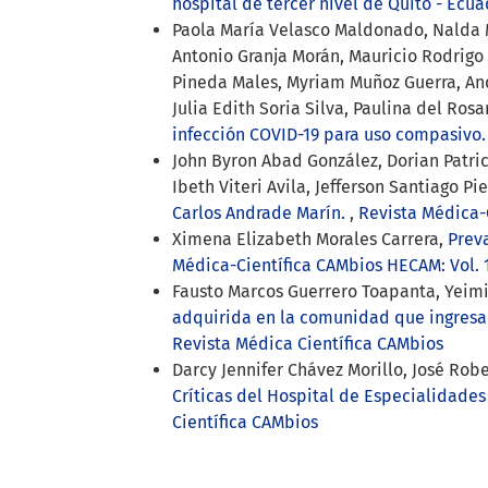
hospital de tercer nivel de Quito - Ecu
Paola María Velasco Maldonado, Nalda 
Antonio Granja Morán, Mauricio Rodrigo
Pineda Males, Myriam Muñoz Guerra, Andr
Julia Edith Soria Silva, Paulina del Ros
infección COVID-19 para uso compasivo
John Byron Abad González, Dorian Patri
Ibeth Viteri Avila, Jefferson Santiago P
Carlos Andrade Marín.
,
Revista Médica-C
Ximena Elizabeth Morales Carrera,
Prev
Médica-Científica CAMbios HECAM: Vol. 1
Fausto Marcos Guerrero Toapanta, Yeimi
adquirida en la comunidad que ingresa
Revista Médica Científica CAMbios
Darcy Jennifer Chávez Morillo, José Rob
Críticas del Hospital de Especialidade
Científica CAMbios