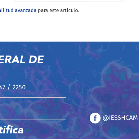
militud avanzada
para este artículo.
ERAL DE
247 / 2250
@IESSHCAM
ífica