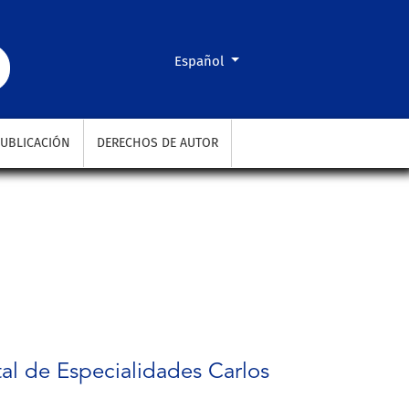
Cambiar el idioma. El actual es:
Español
UBLICACIÓN
DERECHOS DE AUTOR
ital de Especialidades Carlos