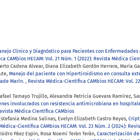
nejo Clínico y Diagnóstico para Pacientes con Enfermedades 
ica CAMbios HECAM: Vol. 21 Núm. 1 (2022): Revista Médica Cien
erto Cadena Alvear, Diana Elizabeth Gordón Herrera, María G
ute,
Manejo del paciente con Hipertiroidismo en consulta ext
rade Marín.
,
Revista Médica-Científica CAMbios HECAM: Vol. 22
fael Tamayo Trujillo, Alexandra Patricia Guevara Ramírez, Sa
enes involucrados con resistencia antimicrobiana en hospita
evista Médica Científica CAMbios
Estefania Medina Salinas, Evelyn Elizabeth Castro Reyes,
Crip
Médica-Científica CAMbios HECAM: Vol. 23 Núm. 2 (2024): Revi
 Isidro Páez Espín, Rosa Noemí Terán Terán,
Caracterización de