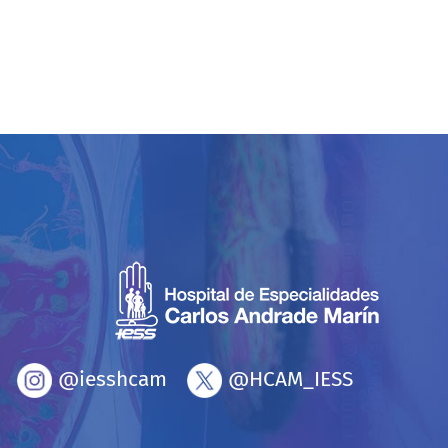
@iesshcam
@HCAM_IESS