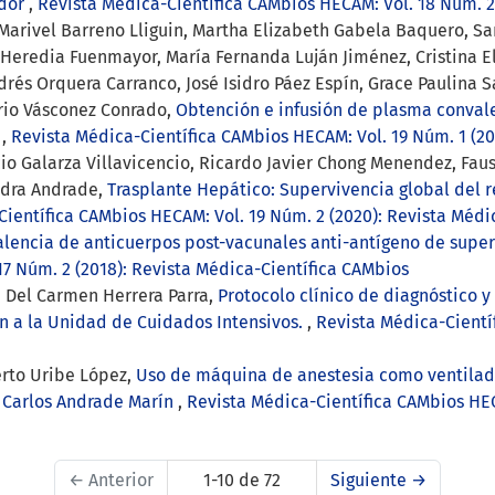
ador
,
Revista Médica-Científica CAMbios HECAM: Vol. 18 Núm. 2 
Marivel Barreno Lliguin, Martha Elizabeth Gabela Baquero, S
 Heredia Fuenmayor, María Fernanda Luján Jiménez, Cristina E
és Orquera Carranco, José Isidro Páez Espín, Grace Paulina S
ario Vásconez Conrado,
Obtención e infusión de plasma conval
.
,
Revista Médica-Científica CAMbios HECAM: Vol. 19 Núm. 1 (20
cio Galarza Villavicencio, Ricardo Javier Chong Menendez, Fau
iedra Andrade,
Trasplante Hepático: Supervivencia global del 
ientífica CAMbios HECAM: Vol. 19 Núm. 2 (2020): Revista Médi
alencia de anticuerpos post-vacunales anti-antígeno de superf
7 Núm. 2 (2018): Revista Médica-Científica CAMbios
 Del Carmen Herrera Parra,
Protocolo clínico de diagnóstico 
n a la Unidad de Cuidados Intensivos.
,
Revista Médica-Cientí
erto Uribe López,
Uso de máquina de anestesia como ventilad
s Carlos Andrade Marín
,
Revista Médica-Científica CAMbios HEC
←
Anterior
1-10 de 72
Siguiente
→