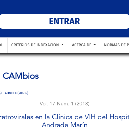
ca de VIH del Hospital de Especialidades Carlos Andrade Marín
ENTRAR
AL
CRITERIOS DE INDEXACIÓN
ACERCA DE
NORMAS DE P
a
CAMbios
4); LATINDEX (20666)
Vol. 17 Núm. 1 (2018)
retrovirales en la Clínica de VIH del Hosp
Andrade Marín