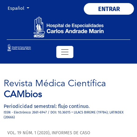
Cambiar el idioma. El actual es:
ENTRAR
Español
Revista Médica Científica
CAMbios
Periodicidad semestral: flujo continuo.
ISSN - Electrónico: 2661-6947 / DOI: 10.36015 • LILACS BIREME (19784); LATINDEX
(20666)
VOL. 19 NÚM. 1 (2020)
,
INFORMES DE CASO