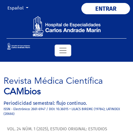
Cambiar el idioma. El actual es:
ENTRAR
Español
Revista Médica Científica
CAMbios
Periodicidad semestral: flujo continuo.
ISSN - Electrónico: 2661-6947 / DOI: 10.36015 • LILACS BIREME (19784); LATINDEX
(20666)
VOL. 24 NÚM. 1 (2025)
,
ESTUDIO ORIGINAL: ESTUDIOS