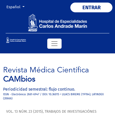
Cambiar el idioma. El actual es:
ENTRAR
Español
Revista Médica Científica
CAMbios
Periodicidad semestral: flujo continuo.
ISSN - Electrónico: 2661-6947 / DOI: 10.36015 • LILACS BIREME (19784); LATINDEX
(20666)
VOL. 13 NÚM. 23 (2015)
,
TRABAJOS DE INVESTIGACIÓNES