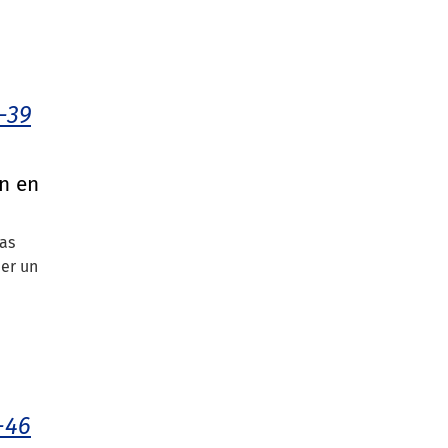
-39
ín en
mas
ner un
-46