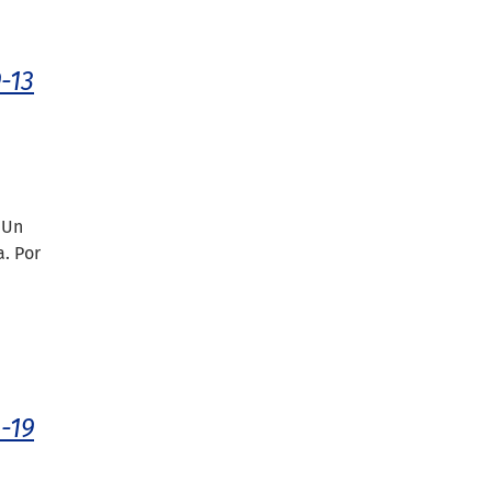
-13
 Un
a. Por
-19