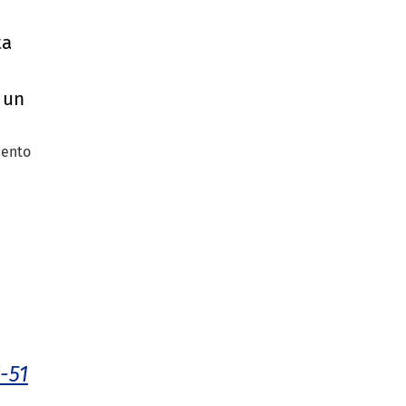
ta
 un
mento
-51