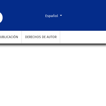
Cambiar el idioma. El actual es:
Español
UBLICACIÓN
DERECHOS DE AUTOR