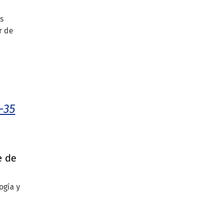
s
r de
-35
e de
ogía y