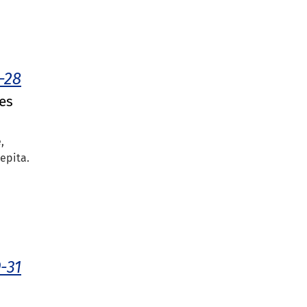
-28
tes
,
epita.
-31