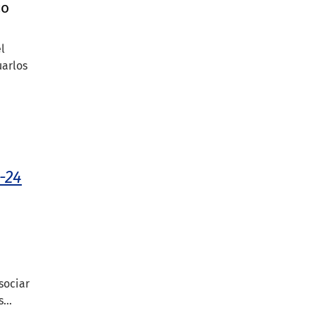
co
el
uarlos
-24
sociar
...