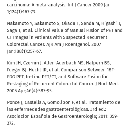
carcinoma: A meta-analysis. Int J Cancer 2009 Jan
1;124(1):167-73.
Nakamoto Y, Sakamoto S, Okada T, Senda M, Higashi T,
Saga T, et al. Clinical Value of Manual Fusion of PET and
CT Images in Patients with Suspected Recurrent
Colorectal Cancer. AJR Am J Roentgenol. 2007
Jan;188(1):257-67.
Kim JH, Czernin J, Allen-Auerbach MS, Halpern BS,
Fueger BJ, Hecht JR, et al. Comparison Between 18F-
FDG PET, In-Line PET/CT, and Software Fusion for
Restaging of Recurrent Colorectal Cancer. J Nucl Med.
2005 Apr;46(4):587-95.
Ponce J, Castells A, Gomollpon F, et al. Tratamiento de
las enfermedades gastroenterológicas. 3rd ed.:
Asociacion Española de Gastroenterología; 2011: 359-
372.