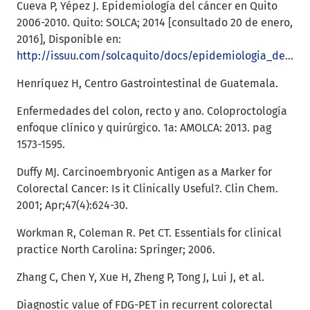
Cueva P, Yépez J. Epidemiología del cáncer en Quito
2006-2010. Quito: SOLCA; 2014 [consultado 20 de enero,
2016], Disponible en:
http://issuu.com/solcaquito/docs/epidemiologia_de_cancer_en_quito_20/1
Henríquez H, Centro Gastrointestinal de Guatemala.
Enfermedades del colon, recto y ano. Coloproctología
enfoque clínico y quirúrgico. 1a: AMOLCA: 2013. pag
1573-1595.
Duffy MJ. Carcinoembryonic Antigen as a Marker for
Colorectal Cancer: Is it Clinically Useful?. Clin Chem.
2001; Apr;47(4):624-30.
Workman R, Coleman R. Pet CT. Essentials for clinical
practice North Carolina: Springer; 2006.
Zhang C, Chen Y, Xue H, Zheng P, Tong J, Lui J, et al.
Diagnostic value of FDG-PET in recurrent colorectal