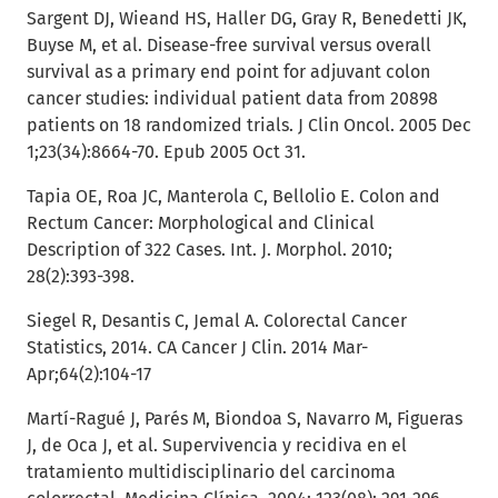
Sargent DJ, Wieand HS, Haller DG, Gray R, Benedetti JK,
Buyse M, et al. Disease-free survival versus overall
survival as a primary end point for adjuvant colon
cancer studies: individual patient data from 20898
patients on 18 randomized trials. J Clin Oncol. 2005 Dec
1;23(34):8664-70. Epub 2005 Oct 31.
Tapia OE, Roa JC, Manterola C, Bellolio E. Colon and
Rectum Cancer: Morphological and Clinical
Description of 322 Cases. Int. J. Morphol. 2010;
28(2):393-398.
Siegel R, Desantis C, Jemal A. Colorectal Cancer
Statistics, 2014. CA Cancer J Clin. 2014 Mar-
Apr;64(2):104-17
Martí-Ragué J, Parés M, Biondoa S, Navarro M, Figueras
J, de Oca J, et al. Supervivencia y recidiva en el
tratamiento multidisciplinario del carcinoma