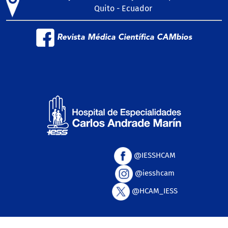
Quito - Ecuador
Revista Médica Científica CAMbios
@IESSHCAM
@iesshcam
@HCAM_IESS