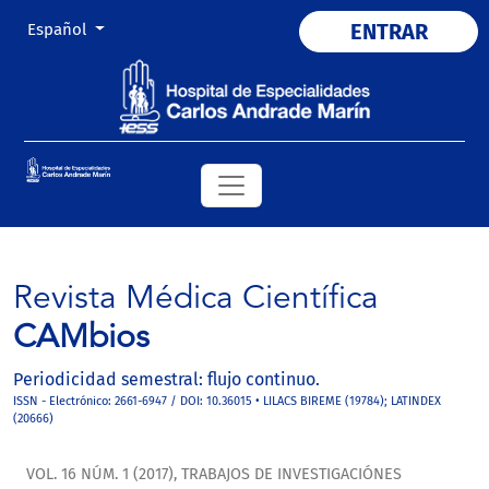
Cambiar el idioma. El actual es:
ENTRAR
Español
Revista Médica Científica
CAMbios
Periodicidad semestral: flujo continuo.
ISSN - Electrónico: 2661-6947 / DOI: 10.36015 • LILACS BIREME (19784); LATINDEX
(20666)
VOL. 16 NÚM. 1 (2017)
,
TRABAJOS DE INVESTIGACIÓNES