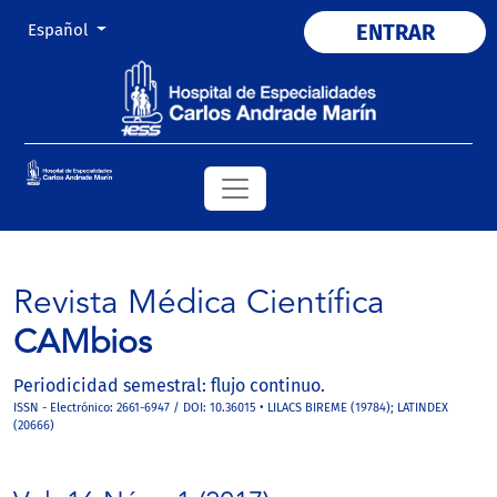
Cambiar el idioma. El actual es:
ENTRAR
Español
Revista Médica Científica
CAMbios
Periodicidad semestral: flujo continuo.
ISSN - Electrónico: 2661-6947 / DOI: 10.36015 • LILACS BIREME (19784); LATINDEX
(20666)