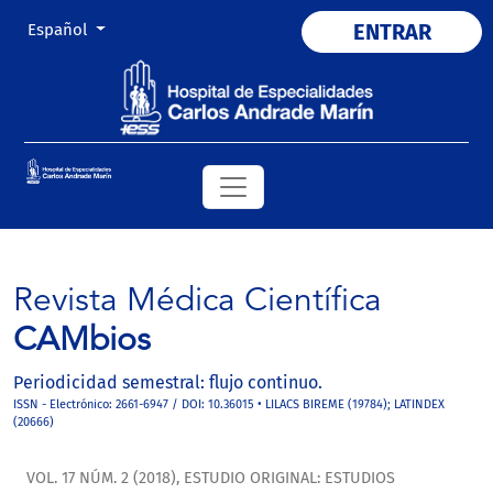
Cambiar el idioma. El actual es:
ENTRAR
Español
Revista Médica Científica
CAMbios
Periodicidad semestral: flujo continuo.
ISSN - Electrónico: 2661-6947 / DOI: 10.36015 • LILACS BIREME (19784); LATINDEX
(20666)
VOL. 17 NÚM. 2 (2018)
,
ESTUDIO ORIGINAL: ESTUDIOS