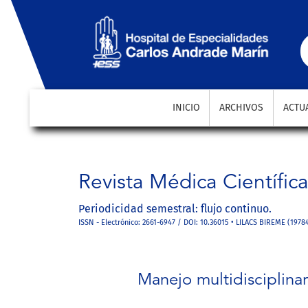
Manejo multidisciplinario con drenaje interno endos
INICIO
ARCHIVOS
ACTU
Revista Médica Científic
Periodicidad semestral: flujo continuo.
ISSN - Electrónico: 2661-6947 / DOI: 10.36015 • LILACS BIREME (1978
Manejo multidisciplina