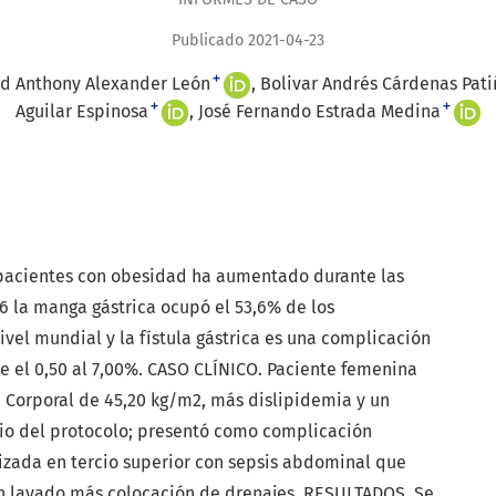
Publicado 2021-04-23
+
d Anthony Alexander León
Bolivar Andrés Cárdenas Pati
+
+
Aguilar Espinosa
José Fernando Estrada Medina
acientes con obesidad ha aumentado durante las
16 la manga gástrica ocupó el 53,6% de los
ivel mundial y la fístula gástrica es una complicación
e el 0,50 al 7,00%. CASO CLÍNICO. Paciente femenina
 Corporal de 45,20 kg/m2, más dislipidemia y un
cio del protocolo; presentó como complicación
lizada en tercio superior con sepsis abdominal que
con lavado más colocación de drenajes. RESULTADOS. Se