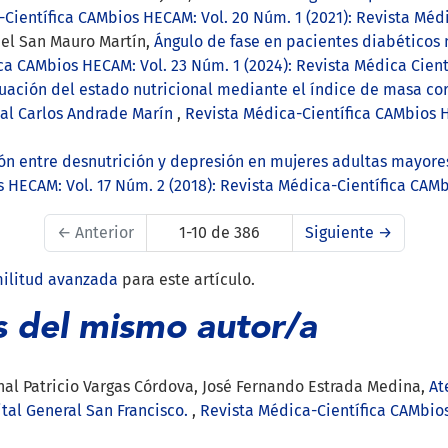
Científica CAMbios HECAM: Vol. 20 Núm. 1 (2021): Revista Méd
ael San Mauro Martín,
Ángulo de fase en pacientes diabéticos m
ca CAMbios HECAM: Vol. 23 Núm. 1 (2024): Revista Médica Cien
uación del estado nutricional mediante el índice de masa co
tal Carlos Andrade Marín
,
Revista Médica-Científica CAMbios H
ón entre desnutrición y depresión en mujeres adultas mayores
 HECAM: Vol. 17 Núm. 2 (2018): Revista Médica-Científica CAM
←
Anterior
1-10 de 386
Siguiente
→
militud avanzada
para este artículo.
s del mismo autor/a
nnal Patricio Vargas Córdova, José Fernando Estrada Medina,
At
ital General San Francisco.
,
Revista Médica-Científica CAMbios