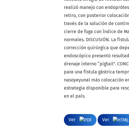
realizó manejo con endoprótes
retiro, con posterior colocaci
través de la solución de contin
cierre de fuga con Índice de M
normales. DISCUSIÓN. La fístula
corrección quirúrgica que depe
endoscópico presentó resultado
drenaje interno “pigtail”. CON
para una fístula gástrica temp
nasoyeyunal más colocación end
estrategia disponible para res
en el país.
Ver
Ver