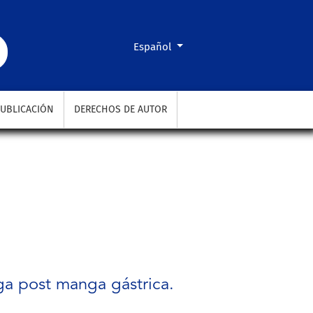
Cambiar el idioma. El actual es:
Español
UBLICACIÓN
DERECHOS DE AUTOR
ga post manga gástrica.