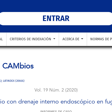
cópico en fuga post manga gástrica.
ENTRAR
AL
CRITERIOS DE INDEXACIÓN
ACERCA DE
NORMAS DE P
a
CAMbios
4); LATINDEX (20666)
Vol. 19 Núm. 2 (2020)
rio con drenaje interno endoscópico en fu
INFORMES DE CASO