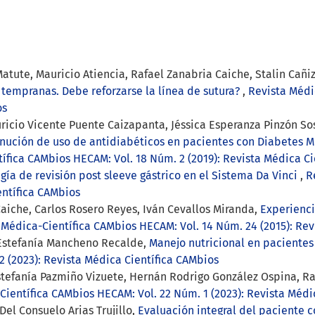
Matute, Mauricio Atiencia, Rafael Zanabria Caiche, Stalin Cañi
tempranas. Debe reforzarse la línea de sutura?
,
Revista Médi
os
ricio Vicente Puente Caizapanta, Jéssica Esperanza Pinzón Sos
nución de uso de antidiabéticos en pacientes con Diabetes Me
ífica CAMbios HECAM: Vol. 18 Núm. 2 (2019): Revista Médica Ci
ugía de revisión post sleeve gástrico en el Sistema Da Vinci
,
R
entífica CAMbios
Caiche, Carlos Rosero Reyes, Iván Cevallos Miranda,
Experienci
 Médica-Científica CAMbios HECAM: Vol. 14 Núm. 24 (2015): Re
 Estefanía Mancheno Recalde,
Manejo nutricional en pacientes
2 (2023): Revista Médica Científica CAMbios
stefanía Pazmiño Vizuete, Hernán Rodrigo González Ospina, R
Científica CAMbios HECAM: Vol. 22 Núm. 1 (2023): Revista Médi
Del Consuelo Arias Trujillo,
Evaluación integral del paciente 