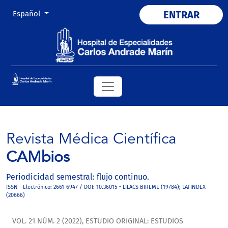
Cambiar el idioma. El actual es:
ENTRAR
Español
Revista Médica Científica
CAMbios
Periodicidad semestral: flujo continuo.
ISSN - Electrónico: 2661-6947 / DOI: 10.36015 • LILACS BIREME (19784); LATINDEX
(20666)
VOL. 21 NÚM. 2 (2022)
,
ESTUDIO ORIGINAL: ESTUDIOS