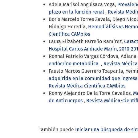
Adela Marisol Anguisaca Vega,
Prevalenc
plazo en la función renal
,
Revista Médic
Boris Marcelo Torres Zavala, Diego Nicol
Hidalgo Heredia,
Hemodiálisis vs Hemod
Científica CAMbios
Laura Elizabeth Parreño Ramírez,
Carac
Hospital Carlos Andrade Marín, 2010-20
Ronnal Patricio Vargas Córdova, Adiana 
endócrino metabólica.
,
Revista Médica-
Fausto Marcos Guerrero Toapanta, Yeimi
adquirida en la comunidad que ingresa
Revista Médica Científica CAMbios
Ronny Alejandro De la Torre Cevallos,
Ma
de Anticuerpos
,
Revista Médica-Científ
También puede
Iniciar una búsqueda de si