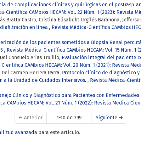
ia de Complicaciones clínicas y quirúrgicas en el postraspla
a-Científica CAMbios HECAM: Vol. 22 Núm. 1 (2023): Revista M
ás Bratta Castro, Cristina Elisabeht Urgilés Barahona, Jeffer
iafiltración en línea
,
Revista Médica-Científica CAMbios HECA
terización de los pacientes sometidos a Biopsia Renal percu
15
,
Revista Médica-Científica CAMbios HECAM: Vol. 15 Núm. 1 (
Del Consuelo Arias Trujillo,
Evaluación integral del paciente 
Científica CAMbios HECAM: Vol. 20 Núm. 1 (2021): Revista Méd
 Del Carmen Herrera Parra,
Protocolo clínico de diagnóstico 
n a la Unidad de Cuidados Intensivos.
,
Revista Médica-Cientí
nejo Clínico y Diagnóstico para Pacientes con Enfermedades 
ica CAMbios HECAM: Vol. 21 Núm. 1 (2022): Revista Médica Cien
←
Anterior
1-10 de 399
Siguiente
→
militud avanzada
para este artículo.