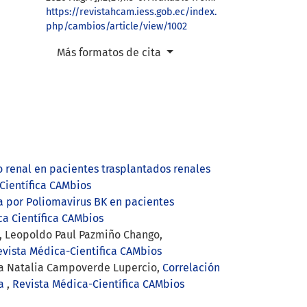
https://revistahcam.iess.gob.ec/index.
php/cambios/article/view/1002
Más formatos de cita
o renal en pacientes trasplantados renales
Científica CAMbios
ía por Poliomavirus BK en pacientes
ca Científica CAMbios
lo, Leopoldo Paul Pazmiño Chango,
evista Médica-Cientifica CAMbios
sta Natalia Campoverde Lupercio,
Correlación
ca
,
Revista Médica-Científica CAMbios