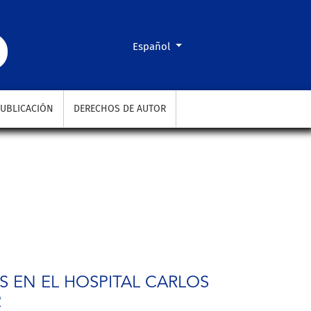
2010 - 2012
Cambiar el idioma. El actual es:
Español
UBLICACIÓN
DERECHOS DE AUTOR
 EN EL HOSPITAL CARLOS
2