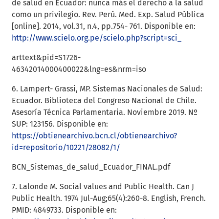
de salud en Ecuador: nunca más el derecho a la salud
como un privilegio. Rev. Perú. Med. Exp. Salud Pública
[online]. 2014, vol.31, n.4, pp.754- 761. Disponible en:
http://www.scielo.org.pe/scielo.php?script=sci_
arttext&pid=S1726-
46342014000400022&lng=es&nrm=iso
6. Lampert- Grassi, MP. Sistemas Nacionales de Salud:
Ecuador. Biblioteca del Congreso Nacional de Chile.
Asesoría Técnica Parlamentaria. Noviembre 2019. Nº
SUP: 123156. Disponible en:
https://obtienearchivo.bcn.cl/obtienearchivo?
id=repositorio/10221/28082/1/
BCN_Sistemas_de_salud_Ecuador_FINAL.pdf
7. Lalonde M. Social values and Public Health. Can J
Public Health. 1974 Jul-Aug;65(4):260-8. English, French.
PMID: 4849733. Disponible en: