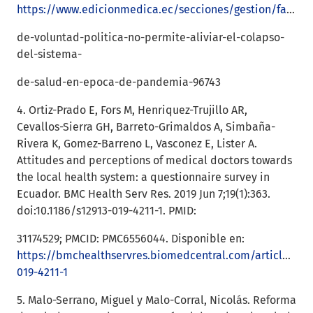
https://www.edicionmedica.ec/secciones/gestion/falta-
de-voluntad-politica-no-permite-aliviar-el-colapso-
del-sistema-
de-salud-en-epoca-de-pandemia-96743
4. Ortiz-Prado E, Fors M, Henriquez-Trujillo AR,
Cevallos-Sierra GH, Barreto-Grimaldos A, Simbaña-
Rivera K, Gomez-Barreno L, Vasconez E, Lister A.
Attitudes and perceptions of medical doctors towards
the local health system: a questionnaire survey in
Ecuador. BMC Health Serv Res. 2019 Jun 7;19(1):363.
doi:10.1186/s12913-019-4211-1. PMID:
31174529; PMCID: PMC6556044. Disponible en:
https://bmchealthservres.biomedcentral.com/articles/10.
019-4211-1
5. Malo-Serrano, Miguel y Malo-Corral, Nicolás. Reforma