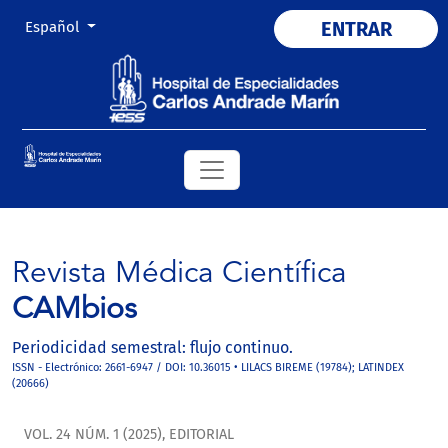
Cambiar el idioma. El actual es:
ENTRAR
Español
Revista Médica Científica
CAMbios
Periodicidad semestral: flujo continuo.
ISSN - Electrónico: 2661-6947 / DOI: 10.36015 • LILACS BIREME (19784); LATINDEX
(20666)
VOL. 24 NÚM. 1 (2025)
,
EDITORIAL