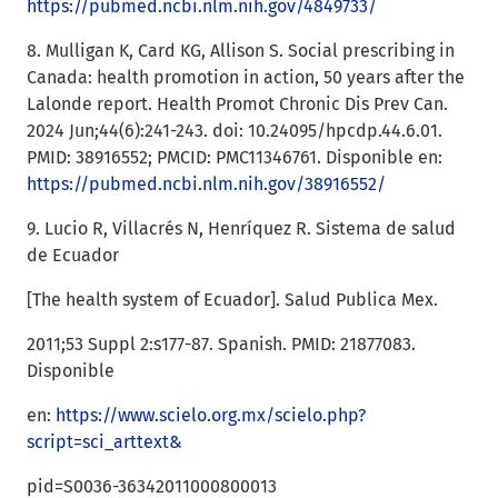
https://pubmed.ncbi.nlm.nih.gov/4849733/
8. Mulligan K, Card KG, Allison S. Social prescribing in
Canada: health promotion in action, 50 years after the
Lalonde report. Health Promot Chronic Dis Prev Can.
2024 Jun;44(6):241-243. doi: 10.24095/hpcdp.44.6.01.
PMID: 38916552; PMCID: PMC11346761. Disponible en:
https://pubmed.ncbi.nlm.nih.gov/38916552/
9. Lucio R, Villacrés N, Henríquez R. Sistema de salud
de Ecuador
[The health system of Ecuador]. Salud Publica Mex.
2011;53 Suppl 2:s177-87. Spanish. PMID: 21877083.
Disponible
en:
https://www.scielo.org.mx/scielo.php?
script=sci_arttext&
pid=S0036-36342011000800013