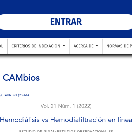
ENTRAR
AL
CRITERIOS DE INDEXACIÓN
ACERCA DE
NORMAS DE P
a
CAMbios
4); LATINDEX (20666)
Vol. 21 Núm. 1 (2022)
Hemodiálisis vs Hemodiafiltración en líne
ESTUDIO ORIGINAL: ESTUDIOS OBSERVACIONALES