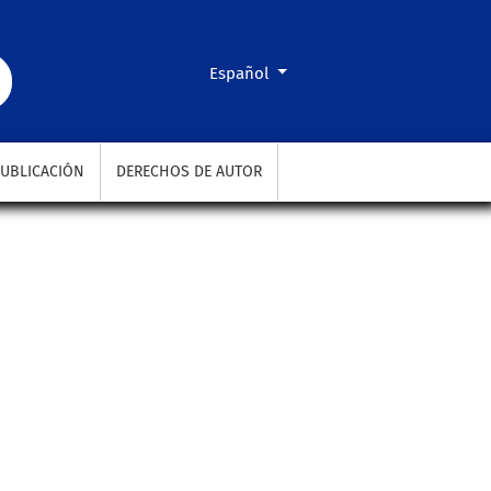
Cambiar el idioma. El actual es:
Español
UBLICACIÓN
DERECHOS DE AUTOR
a