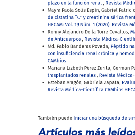
plazo en la función renal
,
Revista Médic
Mayra Paola Solis Espín, Gabriel Patri
de cistatina “C” y creatinina sérica fre
HECAM: Vol. 19 Núm. 1 (2020): Revista M
Ronny Alejandro De la Torre Cevallos,
Ma
de Anticuerpos
,
Revista Médica-Científ
Md. Pablo Banderas Poveda,
Péptido na
con insuficiencia renal crónica y hemod
CAMbios
Mariana Lizbeth Pérez Zurita, German Pat
trasplantados renales
,
Revista Médica-C
Esteban Aragón, Gabriela Zapata,
Evalu
Revista Médica-Científica CAMbios HECAM
También puede
Iniciar una búsqueda de si
Artículos más leído