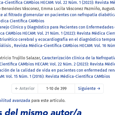
a-Científica CAMbios HECAM: Vol. 22 Núm. 1 (2023): Revista M
cio Benavides Vásconez, Emma Lucila Vásconez Pazmiño, Augu
nte al filtrado glomerular en pacientes con nefropatía diabéti
édica Científica CAMbios
nejo Clínico y Diagnóstico para Pacientes con Enfermedades 
ica CAMbios HECAM: Vol. 21 Núm. 1 (2022): Revista Médica Cien
triurético cerebral y ecocardiografía en el diagnóstico tempr
iálisis
,
Revista Médica-Científica CAMbios HECAM: Vol. 16 Núm.
ricio Trujillo Salazar,
Caracterización clínica de la Nefropat
ientífica CAMbios HECAM: Vol. 22 Núm. 2 (2023): Revista Médi
ación de la calidad de vida en pacientes con enfermedad rena
: Vol. 15 Núm. 1 (2016): Revista Médica-Científica CAMbios
←
Anterior
1-10 de 399
Siguiente
→
militud avanzada
para este artículo.
s del mismo autor/a