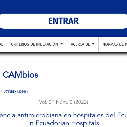
n hospitales del Ecuador: Antimicrobial resistance in Ecuado
ENTRAR
AL
CRITERIOS DE INDEXACIÓN
ACERCA DE
NORMAS DE P
a
CAMbios
4); LATINDEX (20666)
Vol. 21 Núm. 2 (2022)
encia antimicrobiana en hospitales del Ecu
in Ecuadorian Hospitals