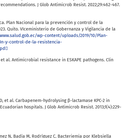
ecommendations. J Glob Antimicrob Resist. 2022;29:462-467.
ca. Plan Nacional para la prevención y control de la
23. Quito. VIceministerio de Gobernanza y Vigilancia de la
/www.salud.gob.ec/wp-content/uploads/2019/10/Plan-
-y-control-de-la-resistencia-
.pd
 et al. Antimicrobial resistance in ESKAPE pathogens. Clin
s D, et al. Carbapenem-hydrolysing β-lactamase KPC-2 in
Ecuadorian hospitals. J Glob Antimicrob Resist. 2013;1(4):229-
mez N, Badía M, Rodríguez C. Bacteriemia por Klebsiella