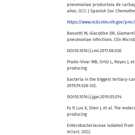
pneumoniae productora de carbape
años. O J Spanish Soc Chemother.
https://www.ncbi.nlm.nih.gov/pmc
Bassetti M, Giacobbe DR, Giamarel
pneumoniae infections. Clin Microbi
DOI:10.1016/j.cmi.2017.08.030
Prado-Vivar MB, Ortiz L, Reyes J, e
producing
bacteria in the biggest tertiary-ca
2019;19:328-332.
DOI:10.1016/j.jgar.2019.05.014
Fu P, Luo X, Shen J, et al. The mo
producing
Enterobacteriaceae isolated from c
Inect. 2022.