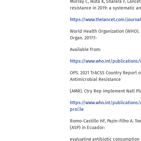
Murray C, Ikuta K, Sharara F, Lance
resistance in 2019: a systematic an
https://www.thelancet.com/journal
World Health Organization (WHO). 
Organ. 2017:1-
Available from:
https://www.who.int/publications
OPS. 2021 TrACSS Country Report o
Antimicrobial Resistance
(AMR). Ctry Rep Implement Natl Pla
https://www.who.int/publications/
prole
Romo-Castillo HF, Pazin-Filho A. 
(ASP) in Ecuador:
evaluating antibiotic consumption 