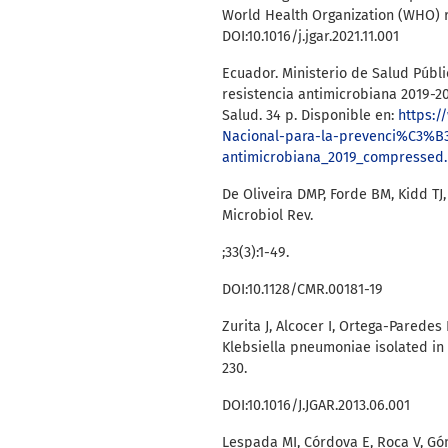
World Health Organization (WHO) r
DOI:10.1016/j.jgar.2021.11.001
Ecuador. Ministerio de Salud Públi
resistencia antimicrobiana 2019-20
Salud. 34 p. Disponible en:
https:/
Nacional-para-la-prevenci%C3%B3n
antimicrobiana_2019_compressed
De Oliveira DMP, Forde BM, Kidd TJ,
Microbiol Rev.
;33(3):1-49.
DOI:10.1128/CMR.00181-19
Zurita J, Alcocer I, Ortega-Parede
Klebsiella pneumoniae isolated in 
230.
DOI:10.1016/J.JGAR.2013.06.001
Lespada MI, Córdova E, Roca V, Gó