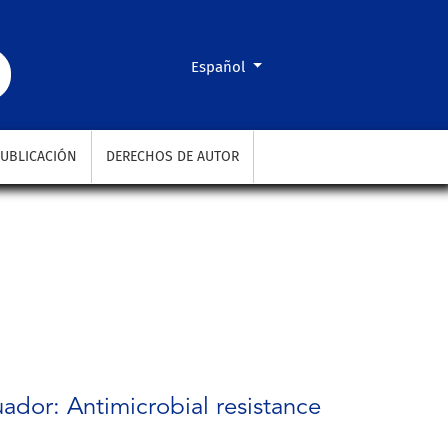
rian Hospitals
Cambiar el idioma. El actual es:
Español
UBLICACIÓN
DERECHOS DE AUTOR
ador: Antimicrobial resistance