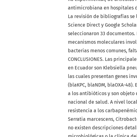
antimicrobiana en hospitales d
La revisión de bibliografías s
Science Direct y Google Scholar
seleccionaron 33 documentos. E
mecanismos moleculares involu
bacterias menos comunes, falta
CONCLUSIONES. Las principales
en Ecuador son Klebsiella pne
las cuales presentan genes in
(blaKPC, blaNDM, blaOXA-48). E
a los antibióticos y son objeto
nacional de salud. A nivel loc
resistencia a los carbapenémi
Serratia marcescens, Citrobacte
no existen descripciones detall
microbiológicas o la clínica de