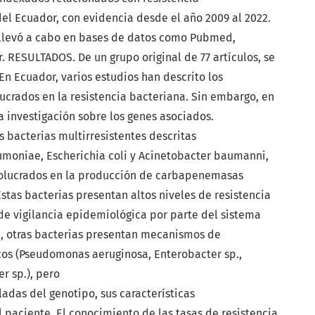
el Ecuador, con evidencia desde el año 2009 al 2022.
e llevó a cabo en bases de datos como Pubmed,
. RESULTADOS. De un grupo original de 77 artículos, se
n Ecuador, varios estudios han descrito los
crados en la resistencia bacteriana. Sin embargo, en
 investigación sobre los genes asociados.
 bacterias multirresistentes descritas
umoniae, Escherichia coli y Acinetobacter baumanni,
volucrados en la producción de carbapenemasas
stas bacterias presentan altos niveles de resistencia
 de vigilancia epidemiológica por parte del sistema
al, otras bacterias presentan mecanismos de
cos (Pseudomonas aeruginosa, Enterobacter sp.,
r sp.), pero
adas del genotipo, sus características
l paciente. El conocimiento de las tasas de resistencia