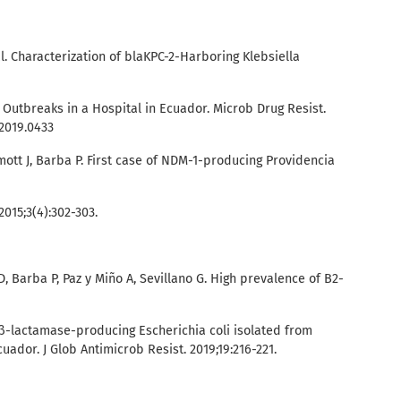
l. Characterization of blaKPC-2-Harboring Klebsiella
Outbreaks in a Hospital in Ecuador. Microb Drug Resist.
.2019.0433
mott J, Barba P. First case of NDM-1-producing Providencia
2015;3(4):302-303.
D, Barba P, Paz y Miño A, Sevillano G. High prevalence of B2-
lactamase-producing Escherichia coli isolated from
uador. J Glob Antimicrob Resist. 2019;19:216-221.