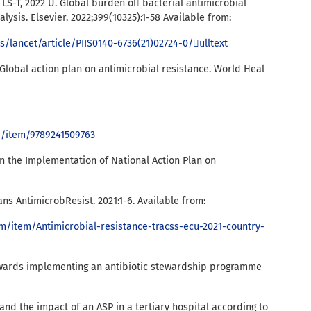
t LS-T, 2022 U. Global burden o bacterial antimicrobial
alysis. Elsevier. 2022;399(10325):1-58 Available from:
s/lancet/article/PIIS0140-6736(21)02724-0/ulltext
Global action plan on antimicrobial resistance. World Heal
/i/item/9789241509763
n the Implementation of National Action Plan on
ns AntimicrobResist. 2021:1-6. Available from:
m/item/Antimicrobial-resistance-tracss-ecu-2021-country-
Towards implementing an antibiotic stewardship programme
and the impact of an ASP in a tertiary hospital according to