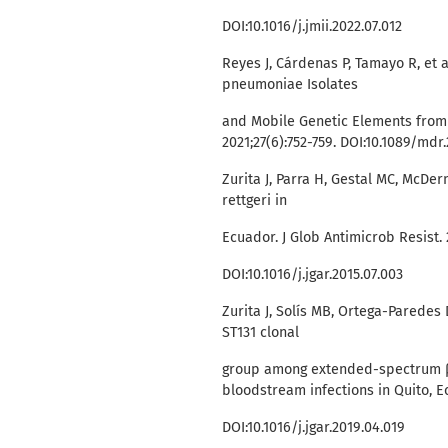
DOI:10.1016/j.jmii.2022.07.012
Reyes J, Cárdenas P, Tamayo R, et a
pneumoniae Isolates
and Mobile Genetic Elements from 
2021;27(6):752-759. DOI:10.1089/mdr
Zurita J, Parra H, Gestal MC, McDer
rettgeri in
Ecuador. J Glob Antimicrob Resist. 
DOI:10.1016/j.jgar.2015.07.003
Zurita J, Solís MB, Ortega-Paredes 
ST131 clonal
group among extended-spectrum β-
bloodstream infections in Quito, Ec
DOI:10.1016/j.jgar.2019.04.019