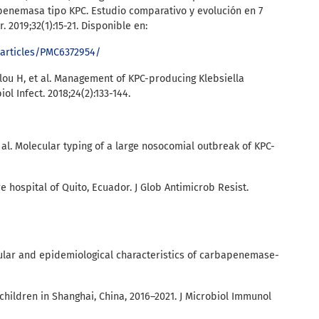
nemasa tipo KPC. Estudio comparativo y evolución en 7
 2019;32(1):15-21. Disponible en:
/articles/PMC6372954/
lou H, et al. Management of KPC-producing Klebsiella
ol Infect. 2018;24(2):133-144.
t al. Molecular typing of a large nosocomial outbreak of KPC-
re hospital of Quito, Ecuador. J Glob Antimicrob Resist.
lecular and epidemiological characteristics of carbapenemase-
hildren in Shanghai, China, 2016–2021. J Microbiol Immunol