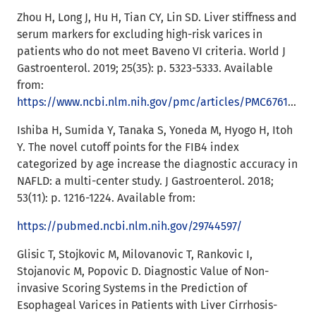
Zhou H, Long J, Hu H, Tian CY, Lin SD. Liver stiffness and
serum markers for excluding high-risk varices in
patients who do not meet Baveno VI criteria. World J
Gastroenterol. 2019; 25(35): p. 5323-5333. Available
from:
https://www.ncbi.nlm.nih.gov/pmc/articles/PMC6761236/
Ishiba H, Sumida Y, Tanaka S, Yoneda M, Hyogo H, Itoh
Y. The novel cutoff points for the FIB4 index
categorized by age increase the diagnostic accuracy in
NAFLD: a multi-center study. J Gastroenterol. 2018;
53(11): p. 1216-1224. Available from:
https://pubmed.ncbi.nlm.nih.gov/29744597/
Glisic T, Stojkovic M, Milovanovic T, Rankovic I,
Stojanovic M, Popovic D. Diagnostic Value of Non-
invasive Scoring Systems in the Prediction of
Esophageal Varices in Patients with Liver Cirrhosis-