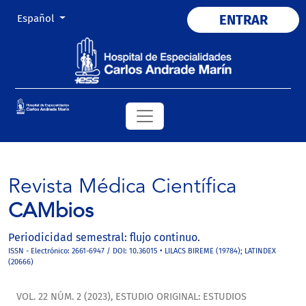
Cambiar el idioma. El actual es:
ENTRAR
Español
Revista Médica Científica
CAMbios
Periodicidad semestral: flujo continuo.
ISSN - Electrónico: 2661-6947 / DOI: 10.36015 • LILACS BIREME (19784); LATINDEX
(20666)
VOL. 22 NÚM. 2 (2023)
,
ESTUDIO ORIGINAL: ESTUDIOS