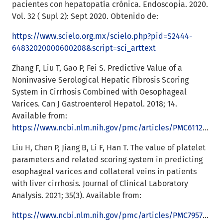
pacientes con hepatopatía crónica. Endoscopia. 2020.
Vol. 32 ( Supl 2): Sept 2020. Obtenido de:
https://www.scielo.org.mx/scielo.php?pid=S2444-
64832020000600208&script=sci_arttext
Zhang F, Liu T, Gao P, Fei S. Predictive Value of a
Noninvasive Serological Hepatic Fibrosis Scoring
System in Cirrhosis Combined with Oesophageal
Varices. Can J Gastroenterol Hepatol. 2018; 14.
Available from:
https://www.ncbi.nlm.nih.gov/pmc/articles/PMC6112226/
Liu H, Chen P, Jiang B, Li F, Han T. The value of platelet
parameters and related scoring system in predicting
esophageal varices and collateral veins in patients
with liver cirrhosis. Journal of Clinical Laboratory
Analysis. 2021; 35(3). Available from:
https://www.ncbi.nlm.nih.gov/pmc/articles/PMC7957998/