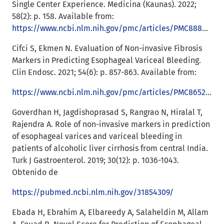
Single Center Experience. Medicina (Kaunas). 2022;
58(2): p. 158. Available from:
https://www.ncbi.nlm.nih.gov/pmc/articles/PMC8880721/
Cifci S, Ekmen N. Evaluation of Non-invasive Fibrosis
Markers in Predicting Esophageal Variceal Bleeding.
Clin Endosc. 2021; 54(6): p. 857-863. Available from:
https://www.ncbi.nlm.nih.gov/pmc/articles/PMC8652170/
Goverdhan H, Jagdishoprasad S, Rangrao N, Hiralal T,
Rajendra A. Role of non-invasive markers in prediction
of esophageal varices and variceal bleeding in
patients of alcoholic liver cirrhosis from central India.
Turk J Gastroenterol. 2019; 30(12): p. 1036-1043.
Obtenido de
https://pubmed.ncbi.nlm.nih.gov/31854309/
Ebada H, Ebrahim A, Elbareedy A, Salaheldin M, Allam