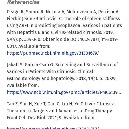
Referencias
Peagu R, Sararu R, Necula A, Moldoveanu A, Petrisor A,
Fierbinţeanu-Braticevici C. The role of spleen stiffness
using ARFI in predicting esophageal varices in patients
with Hepatitis B and C virus-related cirrhosis. 2019;
57(4): p. 334-340. Obtenido de DOI: 10.2478/rjim-2019-
0017. Available from:
https://pubmed.ncbi.nlm.nih.gov/31301679/
Jakab S, García-Tsao G. Screening and Surveillance of
Varices in Patients With Cirrhosis. Clinical
Gstroenterology and hepatology. 2018; 17(1): p. 26-29.
Available from:
https://www.ncbi.nlm.nih.gov/pmc/articles/PMC6139072/
Tan Z, Sun H, Xue T, Gan C, Liu H, Ye T. Liver Fibrosis:
Therapeutic Targets and Advances in Drug Therapy.
Front Cell Dev Biol. 2021; 9. Available from: