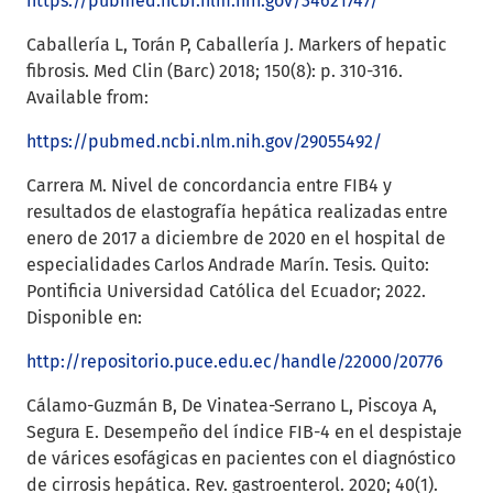
https://pubmed.ncbi.nlm.nih.gov/34621747/
Caballería L, Torán P, Caballería J. Markers of hepatic
fibrosis. Med Clin (Barc) 2018; 150(8): p. 310-316.
Available from:
https://pubmed.ncbi.nlm.nih.gov/29055492/
Carrera M. Nivel de concordancia entre FIB4 y
resultados de elastografía hepática realizadas entre
enero de 2017 a diciembre de 2020 en el hospital de
especialidades Carlos Andrade Marín. Tesis. Quito:
Pontificia Universidad Católica del Ecuador; 2022.
Disponible en:
http://repositorio.puce.edu.ec/handle/22000/20776
Cálamo-Guzmán B, De Vinatea-Serrano L, Piscoya A,
Segura E. Desempeño del índice FIB-4 en el despistaje
de várices esofágicas en pacientes con el diagnóstico
de cirrosis hepática. Rev. gastroenterol. 2020; 40(1).