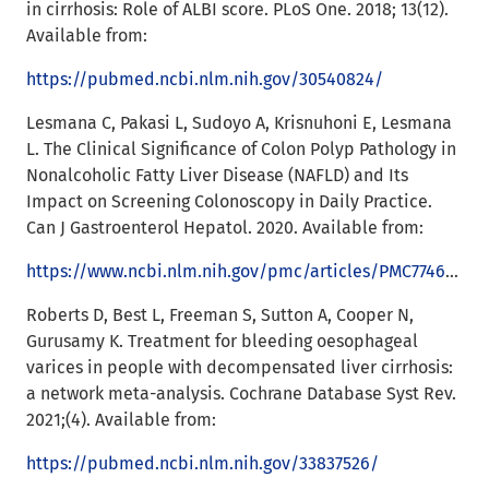
in cirrhosis: Role of ALBI score. PLoS One. 2018; 13(12).
Available from:
https://pubmed.ncbi.nlm.nih.gov/30540824/
Lesmana C, Pakasi L, Sudoyo A, Krisnuhoni E, Lesmana
L. The Clinical Significance of Colon Polyp Pathology in
Nonalcoholic Fatty Liver Disease (NAFLD) and Its
Impact on Screening Colonoscopy in Daily Practice.
Can J Gastroenterol Hepatol. 2020. Available from:
https://www.ncbi.nlm.nih.gov/pmc/articles/PMC7746467/
Roberts D, Best L, Freeman S, Sutton A, Cooper N,
Gurusamy K. Treatment for bleeding oesophageal
varices in people with decompensated liver cirrhosis:
a network meta-analysis. Cochrane Database Syst Rev.
2021;(4). Available from:
https://pubmed.ncbi.nlm.nih.gov/33837526/