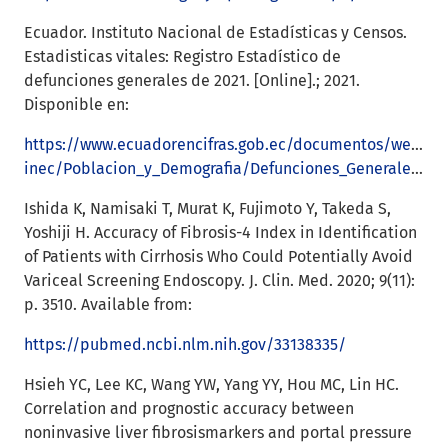
Ecuador. Instituto Nacional de Estadísticas y Censos.
Estadisticas vitales: Registro Estadístico de
defunciones generales de 2021. [Online].; 2021.
Disponible en:
https://www.ecuadorencifras.gob.ec/documentos/web-
inec/Poblacion_y_Demografia/Defunciones_Generales_2021/Principales_resultados_EDG_2021
Ishida K, Namisaki T, Murat K, Fujimoto Y, Takeda S,
Yoshiji H. Accuracy of Fibrosis-4 Index in Identification
of Patients with Cirrhosis Who Could Potentially Avoid
Variceal Screening Endoscopy. J. Clin. Med. 2020; 9(11):
p. 3510. Available from:
https://pubmed.ncbi.nlm.nih.gov/33138335/
Hsieh YC, Lee KC, Wang YW, Yang YY, Hou MC, Lin HC.
Correlation and prognostic accuracy between
noninvasive liver fibrosismarkers and portal pressure