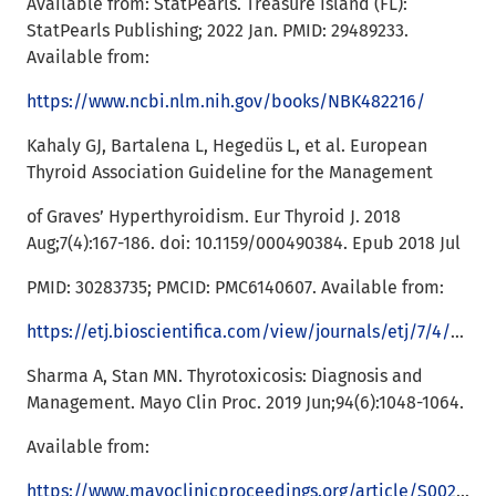
Available from: StatPearls. Treasure Island (FL):
StatPearls Publishing; 2022 Jan. PMID: 29489233.
Available from:
https://www.ncbi.nlm.nih.gov/books/NBK482216/
Kahaly GJ, Bartalena L, Hegedüs L, et al. European
Thyroid Association Guideline for the Management
of Graves’ Hyperthyroidism. Eur Thyroid J. 2018
Aug;7(4):167-186. doi: 10.1159/000490384. Epub 2018 Jul
PMID: 30283735; PMCID: PMC6140607. Available from:
https://etj.bioscientifica.com/view/journals/etj/7/4/ETJ490384.xml
Sharma A, Stan MN. Thyrotoxicosis: Diagnosis and
Management. Mayo Clin Proc. 2019 Jun;94(6):1048-1064.
Available from:
https://www.mayoclinicproceedings.org/article/S0025-