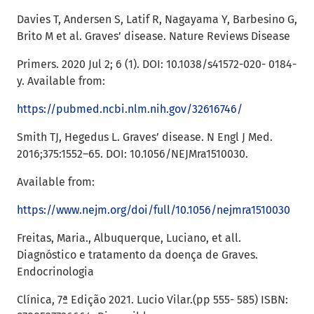
Davies T, Andersen S, Latif R, Nagayama Y, Barbesino G,
Brito M et al. Graves’ disease. Nature Reviews Disease
Primers. 2020 Jul 2; 6 (1). DOI: 10.1038/s41572-020- 0184-
y. Available from:
https://pubmed.ncbi.nlm.nih.gov/32616746/
Smith TJ, Hegedus L. Graves’ disease. N Engl J Med.
2016;375:1552–65. DOI: 10.1056/NEJMra1510030.
Available from:
https://www.nejm.org/doi/full/10.1056/nejmra1510030
Freitas, Maria., Albuquerque, Luciano, et all.
Diagnóstico e tratamento da doença de Graves.
Endocrinologia
Clínica, 7ª Edição 2021. Lucio Vilar.(pp 555- 585) ISBN: