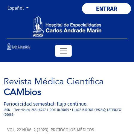
Cambiar el idioma. El actual es:
ENTRAR
Español
Revista Médica Científica
CAMbios
Periodicidad semestral: flujo continuo.
ISSN - Electrónico: 2661-6947 / DOI: 10.36015 • LILACS BIREME (19784); LATINDEX
(20666)
VOL. 22 NÚM. 2 (2023)
,
PROTOCOLOS MÉDICOS