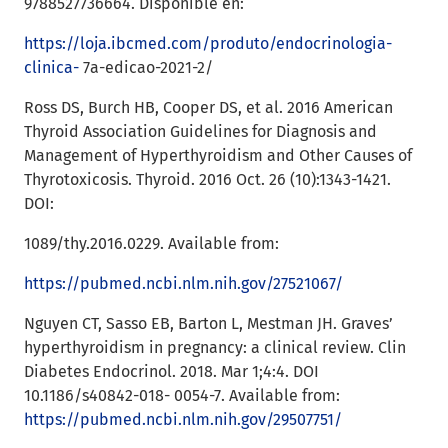
9788527736664. Disponible en:
https://loja.ibcmed.com/produto/endocrinologia-
clinica-
7a-edicao-2021-2/
Ross DS, Burch HB, Cooper DS, et al. 2016 American
Thyroid Association Guidelines for Diagnosis and
Management of Hyperthyroidism and Other Causes of
Thyrotoxicosis. Thyroid. 2016 Oct. 26 (10):1343-1421.
DOI:
1089/thy.2016.0229. Available from:
https://pubmed.ncbi.nlm.nih.gov/27521067/
Nguyen CT, Sasso EB, Barton L, Mestman JH. Graves’
hyperthyroidism in pregnancy: a clinical review. Clin
Diabetes Endocrinol. 2018. Mar 1;4:4. DOI
10.1186/s40842-018- 0054-7. Available from:
https://pubmed.ncbi.nlm.nih.gov/29507751/