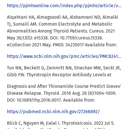
https://pjmhsonline.com/index.php/pjmhs/article/view/1599
Alqahtani HA, Almagsoodi AA, Alshamrani ND, Almalki
TJ, Sumaili AM. Common Electrolyte and Metabolic
Abnormalities Among Thyroid Patients. Cureus. 2021
May 30;13(5): e15338. DOI: 10.7759/cureus.15338.
eCollection 2021 May. PMID: 34235017 Available from:
https://www.ncbi.nlm.nih.gov/pmc/articles/PMC8241464/
Tun NN, Beckett G, Zammitt NN, Strachan MW, Seckl JR,
Gibb FW. Thyrotropin Receptor Antibody Levels at
Diagnosis and After Thionamide Course Predict Graves’
Disease Relapse. Thyroid. 2016 Aug. 26 (8):1004-1009.
DOI: 10.1089/thy.2016.0017. Available from:
https://pubmed.ncbi.nlm.nih.gov/27266892/
Blick C, Nguyen M, Jialal I. Thyrotoxicosis. 2022 Jul 5.