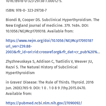
1016/B978-0-323-29738-7.00012-5.
ISBN: 978-0- 323-29738-7
Biondi B, Cooper DS. Subclinical Hyperthyroidism. The
New England journal of medicine. 379. 1484. DOI:
10.1056/NEJMcp1709318. Available from:
https://www.nejm.org/doi/10.1056/NEJMcp1709318?
url_ver=Z39.88-
2003&rfr_id=ori:rid:crossref.org&rfr_dat=cr_pub%20%200pubmed
Zhyzhneuskaya S, Addison C, Tsatlidis V, Weaver JU,
Razvi S. The Natural History of Subclinical
Hyperthyroidism
in Graves’ Disease: The Rule of Thirds. Thyroid. 2016
Jun. 26(6):765-9. DOI: 1 0 . 1 0 8 9 /thy.2015.0470.
Available from:
https://pubmed.ncbi.nlm.nih.gov/27090092/