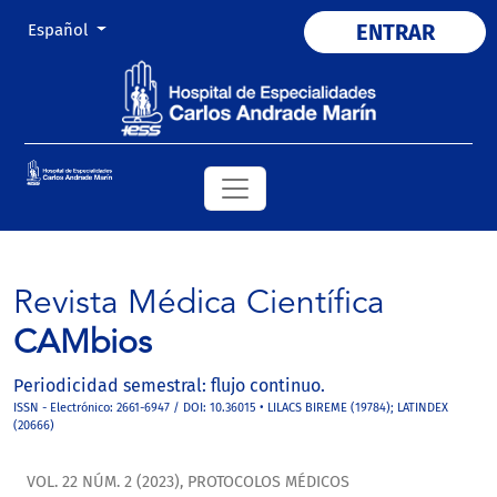
Cambiar el idioma. El actual es:
ENTRAR
Español
Revista Médica Científica
CAMbios
Periodicidad semestral: flujo continuo.
ISSN - Electrónico: 2661-6947 / DOI: 10.36015 • LILACS BIREME (19784); LATINDEX
(20666)
VOL. 22 NÚM. 2 (2023)
,
PROTOCOLOS MÉDICOS