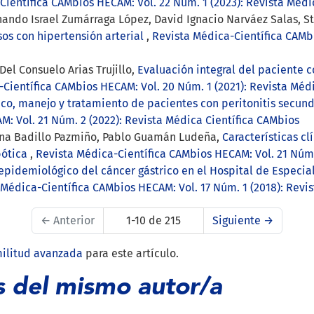
Científica CAMbios HECAM: Vol. 22 Núm. 1 (2023): Revista Médi
ando Israel Zumárraga López, David Ignacio Narváez Salas, St
sos con hipertensión arterial
,
Revista Médica-Científica CAMbi
Del Consuelo Arias Trujillo,
Evaluación integral del paciente 
Científica CAMbios HECAM: Vol. 20 Núm. 1 (2021): Revista Méd
ico, manejo y tratamiento de pacientes con peritonitis secun
: Vol. 21 Núm. 2 (2022): Revista Médica Científica CAMbios
ina Badillo Pazmiño, Pablo Guamán Ludeña,
Características cl
bótica
,
Revista Médica-Científica CAMbios HECAM: Vol. 21 Núm.
 epidemiológico del cáncer gástrico en el Hospital de Especi
 Médica-Científica CAMbios HECAM: Vol. 17 Núm. 1 (2018): Revi
←
Anterior
1-10 de 215
Siguiente
→
militud avanzada
para este artículo.
s del mismo autor/a