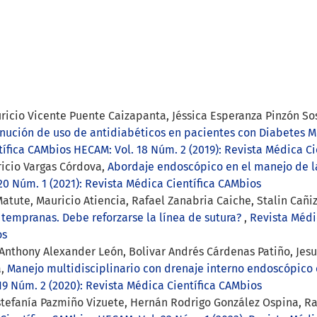
ricio Vicente Puente Caizapanta, Jéssica Esperanza Pinzón Sos
nución de uso de antidiabéticos en pacientes con Diabetes Me
ífica CAMbios HECAM: Vol. 18 Núm. 2 (2019): Revista Médica Ci
ricio Vargas Córdova,
Abordaje endoscópico en el manejo de l
0 Núm. 1 (2021): Revista Médica Científica CAMbios
Matute, Mauricio Atiencia, Rafael Zanabria Caiche, Stalin Cañi
tempranas. Debe reforzarse la línea de sutura?
,
Revista Médi
os
 Anthony Alexander León, Bolivar Andrés Cárdenas Patiño, Jesu
a,
Manejo multidisciplinario con drenaje interno endoscópico 
9 Núm. 2 (2020): Revista Médica Científica CAMbios
stefanía Pazmiño Vizuete, Hernán Rodrigo González Ospina, R