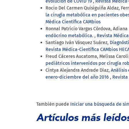
evolución de COVID 19
,
Revista Médica-
Rocio Del Carmen Quisiguiña Aldaz, Fern
la cirugía metabólica en pacientes obe
Médica Científica CAMbios
Ronnal Patricio Vargas Córdova, Adiana 
endócrino metabólica.
,
Revista Médica-
Santiago Iván Vásquez Suárez,
Diagnóst
Revista Médica-Científica CAMbios HECAM
Freud Cáceres Aucatoma, Melissa Carol
pediátricos intervenidos por cirugía ro
Cintya Alejandra Andrade Díaz,
Análisis
enero-diciembre del año 2016
,
Revista
También puede
Iniciar una búsqueda de si
Artículos más leído