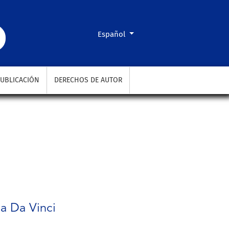
Cambiar el idioma. El actual es:
Español
UBLICACIÓN
DERECHOS DE AUTOR
ma Da Vinci