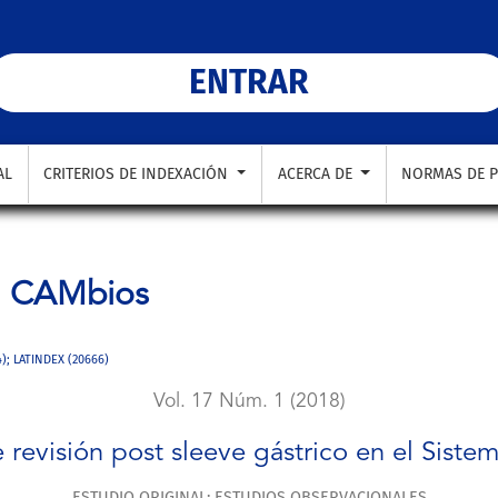
a Da Vinci
ENTRAR
AL
CRITERIOS DE INDEXACIÓN
ACERCA DE
NORMAS DE P
a
CAMbios
4); LATINDEX (20666)
Vol. 17 Núm. 1 (2018)
 revisión post sleeve gástrico en el Siste
ESTUDIO ORIGINAL: ESTUDIOS OBSERVACIONALES