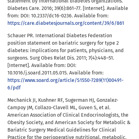
statement by international diabetes organizations.
Diabetes Care. 2016; 39(6):861–77. [Internet]. Available
from: DOI: 10.2337/dc16-0236. Available from:
https://care.diabetesjournals.org/content/39/6/861
Schauer PR. International Diabetes Federation
position statement on bariatric surgery for type 2
diabetes: implications for patients, physicians, and
surgeons. Surg Obes Relat Dis. 2011; 7(4):448–51.
[Internet]. Available from: DOI:
10.1016/j.soard.2011.05.015. Available from:
https://www.soard.org/article/S1550-7289(11)00491-
6/pdf
Mechanick JI, Kushner RF, Sugerman HJ, Gonzalez-
Campoy JM, Collazo-Clavell ML, Guven S, et al.
American Association of Clinical Endocrinologists, the
Obesity Society, and American Society for Metabolic &
Bariatric Surgery Medical Guidelines for Clinical
Practice for the perioperative nutritional, metabolic,