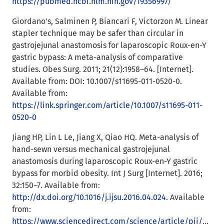
https://pubmed.ncbi.nlm.nih.gov/19356997/
Giordano's, Salminen P, Biancari F, Victorzon M. Linear
stapler technique may be safer than circular in
gastrojejunal anastomosis for laparoscopic Roux-en-Y
gastric bypass: A meta-analysis of comparative
studies. Obes Surg. 2011; 21(12):1958–64. [Internet].
Available from: DOI: 10.1007/s11695-011-0520-0.
Available from:
https://link.springer.com/article/10.1007/s11695-011-
0520-0
Jiang HP, Lin L Le, Jiang X, Qiao HQ. Meta-analysis of
hand-sewn versus mechanical gastrojejunal
anastomosis during laparoscopic Roux-en-Y gastric
bypass for morbid obesity. Int J Surg [Internet]. 2016;
32:150–7. Available from:
http://dx.doi.org/10.1016/j.ijsu.2016.04.024
. Available
from:
https://www.sciencedirect.com/science/article/pii/S1743