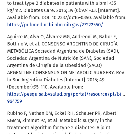
to treat type 2 diabetes in patients with a bmi <35
kg/m2. Diabetes Care. 2016; 39 (6):924–33. [Internet].
Available from: DOI: 10.2337/dc16-0350. Available from:
https://pubmed.ncbi.nlm.nih.gov/27222550/
Aguirre M, Alva O, Álvarez MG, Andreoni M, Babor E,
Bottino V, et al. CONSENSO ARGENTINO DE CIRUGÍA
METABÓLICA Sociedad Argentina de Diabetes (SAD),
Sociedad Argentina de Nutrición (SAN), Sociedad
Argentina de Cirugía de la Obesidad (SACO)
ARGENTINE CONSENSUS ON METABOLIC SURGERY. Rev
la Soc Argentina Diabetes [Internet]. 2015; 49
(December):95–110. Available from:
https://pesquisa.bvsalud.org/portal/resource/pt/biblio-
964759
Rubino F, Nathan DM, Eckel RH, Schauer PR, Alberti
KGMM, Zimmet PZ, et al. Metabolic surgery in the
treatment algorithm for type 2 diabetes: A joint