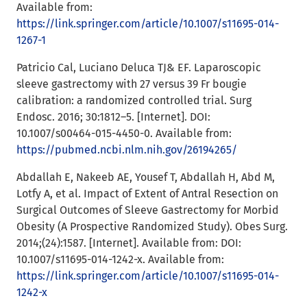
Available from:
https://link.springer.com/article/10.1007/s11695-014-
1267-1
Patricio Cal, Luciano Deluca TJ& EF. Laparoscopic
sleeve gastrectomy with 27 versus 39 Fr bougie
calibration: a randomized controlled trial. Surg
Endosc. 2016; 30:1812–5. [Internet]. DOI:
10.1007/s00464-015-4450-0. Available from:
https://pubmed.ncbi.nlm.nih.gov/26194265/
Abdallah E, Nakeeb AE, Yousef T, Abdallah H, Abd M,
Lotfy A, et al. Impact of Extent of Antral Resection on
Surgical Outcomes of Sleeve Gastrectomy for Morbid
Obesity (A Prospective Randomized Study). Obes Surg.
2014;(24):1587. [Internet]. Available from: DOI:
10.1007/s11695-014-1242-x. Available from:
https://link.springer.com/article/10.1007/s11695-014-
1242-x