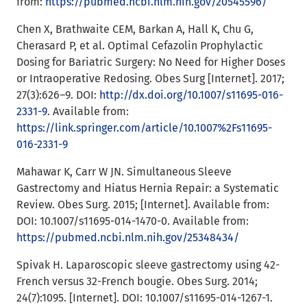
from:
https://pubmed.ncbi.nlm.nih.gov/20545596/
Chen X, Brathwaite CEM, Barkan A, Hall K, Chu G,
Cherasard P, et al. Optimal Cefazolin Prophylactic
Dosing for Bariatric Surgery: No Need for Higher Doses
or Intraoperative Redosing. Obes Surg [Internet]. 2017;
27(3):626–9. DOI:
http://dx.doi.org/10.1007/s11695-016-
2331-9
. Available from:
https://link.springer.com/article/10.1007%2Fs11695-
016-2331-9
Mahawar K, Carr W JN. Simultaneous Sleeve
Gastrectomy and Hiatus Hernia Repair: a Systematic
Review. Obes Surg. 2015; [Internet]. Available from:
DOI: 10.1007/s11695-014-1470-0. Available from:
https://pubmed.ncbi.nlm.nih.gov/25348434/
Spivak H. Laparoscopic sleeve gastrectomy using 42-
French versus 32-French bougie. Obes Surg. 2014;
24(7):1095. [Internet]. DOI: 10.1007/s11695-014-1267-1.