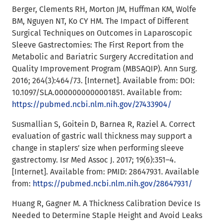
Berger, Clements RH, Morton JM, Huffman KM, Wolfe
BM, Nguyen NT, Ko CY HM. The Impact of Different
Surgical Techniques on Outcomes in Laparoscopic
Sleeve Gastrectomies: The First Report from the
Metabolic and Bariatric Surgery Accreditation and
Quality Improvement Program (MBSAQIP). Ann Surg.
2016; 264(3):464/73. [Internet]. Available from: DOI:
10.1097/SLA.0000000000001851. Available from:
https://pubmed.ncbi.nlm.nih.gov/27433904/
Susmallian S, Goitein D, Barnea R, Raziel A. Correct
evaluation of gastric wall thickness may support a
change in staplers’ size when performing sleeve
gastrectomy. Isr Med Assoc J. 2017; 19(6):351–4.
[Internet]. Available from: PMID: 28647931. Available
from:
https://pubmed.ncbi.nlm.nih.gov/28647931/
Huang R, Gagner M. A Thickness Calibration Device Is
Needed to Determine Staple Height and Avoid Leaks