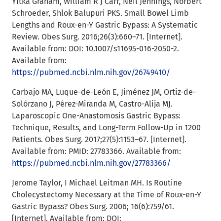
Yitka Graham, William R J Carr, Neil Jennings, Norbert
Schroeder, Shlok Balupuri PKS. Small Bowel Limb
Lengths and Roux-en-Y Gastric Bypass: A Systematic
Review. Obes Surg. 2016;26(3):660–71. [Internet].
Available from: DOI: 10.1007/s11695-016-2050-2.
Available from:
https://pubmed.ncbi.nlm.nih.gov/26749410/
Carbajo MA, Luque-de-León E, Jiménez JM, Ortiz-de-
Solórzano J, Pérez-Miranda M, Castro-Alija MJ.
Laparoscopic One-Anastomosis Gastric Bypass:
Technique, Results, and Long-Term Follow-Up in 1200
Patients. Obes Surg. 2017;27(5):1153–67. [Internet].
Available from: PMID: 27783366. Available from:
https://pubmed.ncbi.nlm.nih.gov/27783366/
Jerome Taylor, I Michael Leitman MH. Is Routine
Cholecystectomy Necessary at the Time of Roux-en-Y
Gastric Bypass? Obes Surg. 2006; 16(6):759/61.
[Internet]. Available from: DOI: