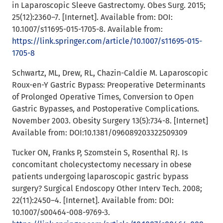
in Laparoscopic Sleeve Gastrectomy. Obes Surg. 2015;
25(12):2360–7. [Internet]. Available from: DOI:
10.1007/s11695-015-1705-8. Available from:
https://link.springer.com/article/10.1007/s11695-015-
1705-8
Schwartz, ML, Drew, RL, Chazin-Caldie M. Laparoscopic
Roux-en-Y Gastric Bypass: Preoperative Determinants
of Prolonged Operative Times, Conversion to Open
Gastric Bypasses, and Postoperative Complications.
November 2003. Obesity Surgery 13(5):734-8. [Internet]
Available from: DOI:10.1381/096089203322509309
Tucker ON, Franks P, Szomstein S, Rosenthal RJ. Is
concomitant cholecystectomy necessary in obese
patients undergoing laparoscopic gastric bypass
surgery? Surgical Endoscopy Other Interv Tech. 2008;
22(11):2450–4. [Internet]. Available from: DOI:
10.1007/s00464-008-9769-3.