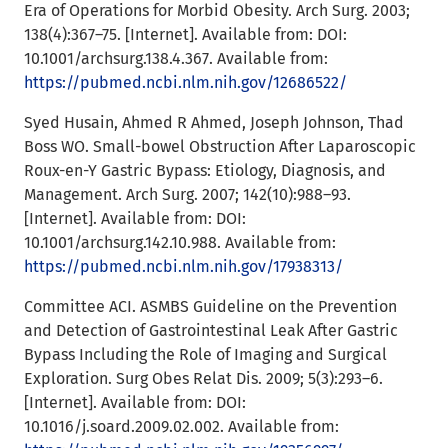
Era of Operations for Morbid Obesity. Arch Surg. 2003;
138(4):367–75. [Internet]. Available from: DOI:
10.1001/archsurg.138.4.367. Available from:
https://pubmed.ncbi.nlm.nih.gov/12686522/
Syed Husain, Ahmed R Ahmed, Joseph Johnson, Thad
Boss WO. Small-bowel Obstruction After Laparoscopic
Roux-en-Y Gastric Bypass: Etiology, Diagnosis, and
Management. Arch Surg. 2007; 142(10):988–93.
[Internet]. Available from: DOI:
10.1001/archsurg.142.10.988. Available from:
https://pubmed.ncbi.nlm.nih.gov/17938313/
Committee ACI. ASMBS Guideline on the Prevention
and Detection of Gastrointestinal Leak After Gastric
Bypass Including the Role of Imaging and Surgical
Exploration. Surg Obes Relat Dis. 2009; 5(3):293–6.
[Internet]. Available from: DOI:
10.1016/j.soard.2009.02.002. Available from: