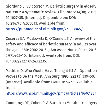
Giordano S, Vvictorzon M. Bariatric surgery in elderly
patients: A systematic review. Clin Interv Aging. 2015;
10:1627–35. [Internet]. Disponible en: DOI:
10.2147/CIA.S70313. Available from:
https://pubmed.ncbi.nlm.nih.gov/26508845/
Caceres BA, Moskowitz D, O’Connell T. A review of the
safety and efficacy of bariatric surgery in adults over
the age of 60: 2002-2013. J Am Assoc Nurse Pract. 2015;
27(7):403–10. [Internet]. Available from: DOI:
10.1002/2327-6924.12235.
Mellitus D. Who Would Have Thought It? An Operation
Proves to Be the Most. Ann Surg. 1995; 222 (3):339–50.
[Internet]. Available from: PMID: 7677463. Available
from:
https://www.ncbi.nlm.nih.gov/pmc/articles/PMC1234815/
Cummings DE, Cohen R V. Bariatric/Metabolic surgery