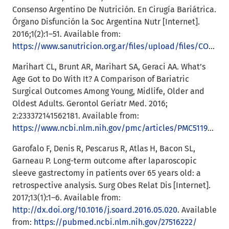
Consenso Argentino De Nutrición. En Cirugía Bariátrica.
Órgano Disfunción la Soc Argentina Nutr [Internet].
2016;1(2):1–51. Available from:
https://www.sanutricion.org.ar/files/upload/files/CONSENSO_ARGENTINO_DE_NUTRICION_EN_CIRUGIA_BARIATRICA_2016_0.pdf
Marihart CL, Brunt AR, Marihart SA, Geraci AA. What’s
Age Got to Do With It? A Comparison of Bariatric
Surgical Outcomes Among Young, Midlife, Older and
Oldest Adults. Gerontol Geriatr Med. 2016;
2:233372141562181. Available from:
https://www.ncbi.nlm.nih.gov/pmc/articles/PMC5119804/
Garofalo F, Denis R, Pescarus R, Atlas H, Bacon SL,
Garneau P. Long-term outcome after laparoscopic
sleeve gastrectomy in patients over 65 years old: a
retrospective analysis. Surg Obes Relat Dis [Internet].
2017;13(1):1–6. Available from:
http://dx.doi.org/10.1016/j.soard.2016.05.020
. Available
from:
https://pubmed.ncbi.nlm.nih.gov/27516222/