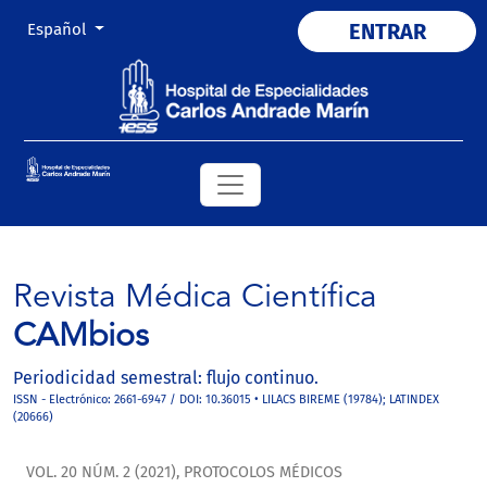
Cambiar el idioma. El actual es:
ENTRAR
Español
Revista Médica Científica
CAMbios
Periodicidad semestral: flujo continuo.
ISSN - Electrónico: 2661-6947 / DOI: 10.36015 • LILACS BIREME (19784); LATINDEX
(20666)
VOL. 20 NÚM. 2 (2021)
,
PROTOCOLOS MÉDICOS