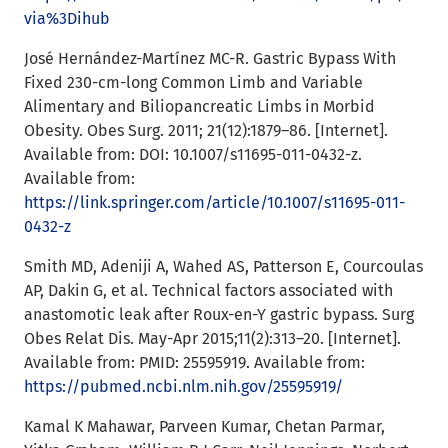
via%3Dihub
José Hernández-Martínez MC-R. Gastric Bypass With
Fixed 230-cm-long Common Limb and Variable
Alimentary and Biliopancreatic Limbs in Morbid
Obesity. Obes Surg. 2011; 21(12):1879–86. [Internet].
Available from: DOI: 10.1007/s11695-011-0432-z.
Available from:
https://link.springer.com/article/10.1007/s11695-011-
0432-z
Smith MD, Adeniji A, Wahed AS, Patterson E, Courcoulas
AP, Dakin G, et al. Technical factors associated with
anastomotic leak after Roux-en-Y gastric bypass. Surg
Obes Relat Dis. May-Apr 2015;11(2):313–20. [Internet].
Available from: PMID: 25595919. Available from:
https://pubmed.ncbi.nlm.nih.gov/25595919/
Kamal K Mahawar, Parveen Kumar, Chetan Parmar,