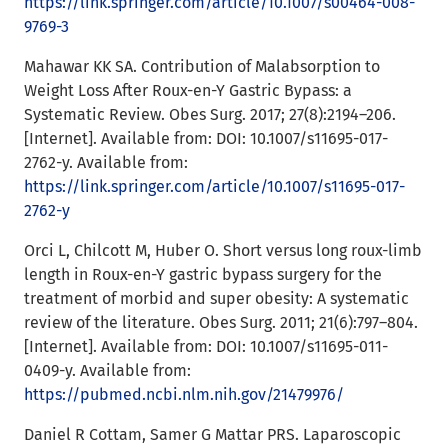
https://link.springer.com/article/10.1007/s00464-008-
9769-3
Mahawar KK SA. Contribution of Malabsorption to
Weight Loss After Roux-en-Y Gastric Bypass: a
Systematic Review. Obes Surg. 2017; 27(8):2194–206.
[Internet]. Available from: DOI: 10.1007/s11695-017-
2762-y. Available from:
https://link.springer.com/article/10.1007/s11695-017-
2762-y
Orci L, Chilcott M, Huber O. Short versus long roux-limb
length in Roux-en-Y gastric bypass surgery for the
treatment of morbid and super obesity: A systematic
review of the literature. Obes Surg. 2011; 21(6):797–804.
[Internet]. Available from: DOI: 10.1007/s11695-011-
0409-y. Available from:
https://pubmed.ncbi.nlm.nih.gov/21479976/
Daniel R Cottam, Samer G Mattar PRS. Laparoscopic