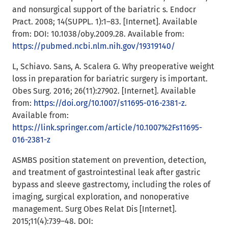
and nonsurgical support of the bariatric s. Endocr
Pract. 2008; 14(SUPPL. 1):1–83. [Internet]. Available
from: DOI: 10.1038/oby.2009.28. Available from:
https://pubmed.ncbi.nlm.nih.gov/19319140/
L, Schiavo. Sans, A. Scalera G. Why preoperative weight
loss in preparation for bariatric surgery is important.
Obes Surg. 2016; 26(11):27902. [Internet]. Available
from:
https://doi.org/10.1007/s11695-016-2381-z
.
Available from:
https://link.springer.com/article/10.1007%2Fs11695-
016-2381-z
ASMBS position statement on prevention, detection,
and treatment of gastrointestinal leak after gastric
bypass and sleeve gastrectomy, including the roles of
imaging, surgical exploration, and nonoperative
management. Surg Obes Relat Dis [Internet].
2015;11(4):739–48. DOI: