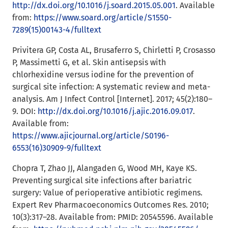
http://dx.doi.org/10.1016/j.soard.2015.05.001
. Available
from:
https://www.soard.org/article/S1550-
7289(15)00143-4/fulltext
Privitera GP, Costa AL, Brusaferro S, Chirletti P, Crosasso
P, Massimetti G, et al. Skin antisepsis with
chlorhexidine versus iodine for the prevention of
surgical site infection: A systematic review and meta-
analysis. Am J Infect Control [Internet]. 2017; 45(2):180–
9. DOI:
http://dx.doi.org/10.1016/j.ajic.2016.09.017
.
Available from:
https://www.ajicjournal.org/article/S0196-
6553(16)30909-9/fulltext
Chopra T, Zhao JJ, Alangaden G, Wood MH, Kaye KS.
Preventing surgical site infections after bariatric
surgery: Value of perioperative antibiotic regimens.
Expert Rev Pharmacoeconomics Outcomes Res. 2010;
10(3):317–28. Available from: PMID: 20545596. Available