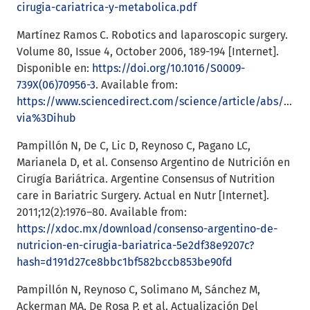
cirugia-cariatrica-y-metabolica.pdf
Martínez Ramos C. Robotics and laparoscopic surgery.
Volume 80, Issue 4, October 2006, 189-194 [Internet].
Disponible en:
https://doi.org/10.1016/S0009-
739X(06)70956-3
. Available from:
https://www.sciencedirect.com/science/article/abs/pii/
via%3Dihub
Pampillón N, De C, Lic D, Reynoso C, Pagano LC,
Marianela D, et al. Consenso Argentino de Nutrición en
Cirugía Bariátrica. Argentine Consensus of Nutrition
care in Bariatric Surgery. Actual en Nutr [Internet].
2011;12(2):1976–80. Available from:
https://xdoc.mx/download/consenso-argentino-de-
nutricion-en-cirugia-bariatrica-5e2df38e9207c?
hash=d191d27ce8bbc1bf582bccb853be90fd
Pampillón N, Reynoso C, Solimano M, Sánchez M,
Ackerman MA, De Rosa P, et al. Actualización Del