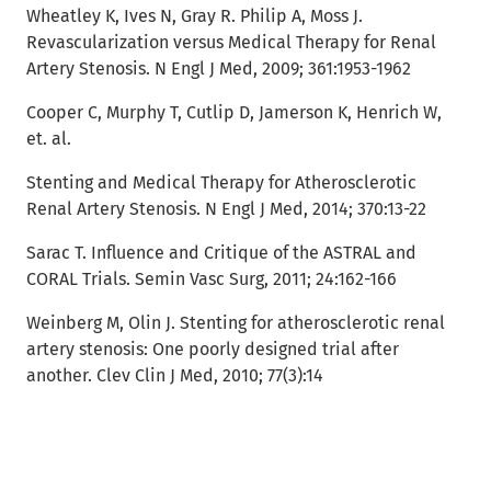
Wheatley K, Ives N, Gray R. Philip A, Moss J.
Revascularization versus Medical Therapy for Renal
Artery Stenosis. N Engl J Med, 2009; 361:1953-1962
Cooper C, Murphy T, Cutlip D, Jamerson K, Henrich W,
et. al.
Stenting and Medical Therapy for Atherosclerotic
Renal Artery Stenosis. N Engl J Med, 2014; 370:13-22
Sarac T. Influence and Critique of the ASTRAL and
CORAL Trials. Semin Vasc Surg, 2011; 24:162-166
Weinberg M, Olin J. Stenting for atherosclerotic renal
artery stenosis: One poorly designed trial after
another. Clev Clin J Med, 2010; 77(3):14