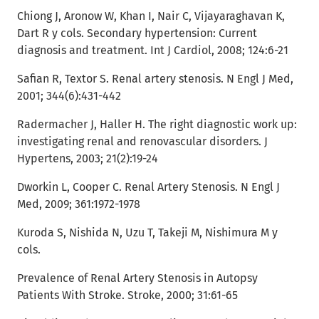
Chiong J, Aronow W, Khan I, Nair C, Vijayaraghavan K,
Dart R y cols. Secondary hypertension: Current
diagnosis and treatment. Int J Cardiol, 2008; 124:6-21
Safian R, Textor S. Renal artery stenosis. N Engl J Med,
2001; 344(6):431-442
Radermacher J, Haller H. The right diagnostic work up:
investigating renal and renovascular disorders. J
Hypertens, 2003; 21(2):19-24
Dworkin L, Cooper C. Renal Artery Stenosis. N Engl J
Med, 2009; 361:1972-1978
Kuroda S, Nishida N, Uzu T, Takeji M, Nishimura M y
cols.
Prevalence of Renal Artery Stenosis in Autopsy
Patients With Stroke. Stroke, 2000; 31:61-65