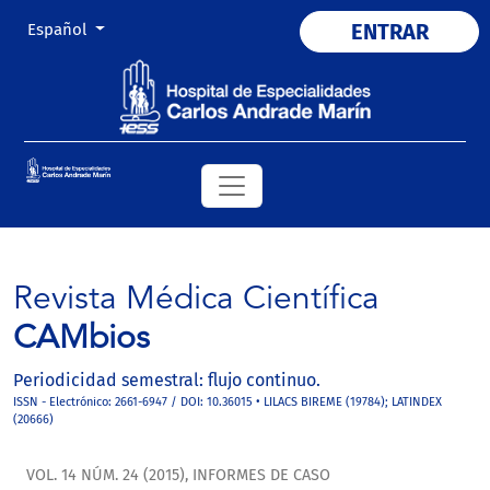
Cambiar el idioma. El actual es:
ENTRAR
Español
Revista Médica Científica
CAMbios
Periodicidad semestral: flujo continuo.
ISSN - Electrónico: 2661-6947 / DOI: 10.36015 • LILACS BIREME (19784); LATINDEX
(20666)
VOL. 14 NÚM. 24 (2015)
,
INFORMES DE CASO