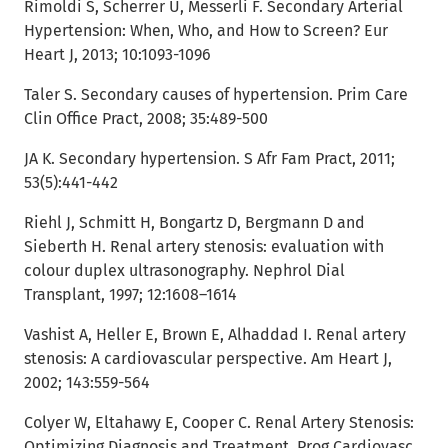
Rimoldi S, Scherrer U, Messerli F. Secondary Arterial
Hypertension: When, Who, and How to Screen? Eur
Heart J, 2013; 10:1093-1096
Taler S. Secondary causes of hypertension. Prim Care
Clin Office Pract, 2008; 35:489-500
JA K. Secondary hypertension. S Afr Fam Pract, 2011;
53(5):441-442
Riehl J, Schmitt H, Bongartz D, Bergmann D and
Sieberth H. Renal artery stenosis: evaluation with
colour duplex ultrasonography. Nephrol Dial
Transplant, 1997; 12:1608–1614
Vashist A, Heller E, Brown E, Alhaddad I. Renal artery
stenosis: A cardiovascular perspective. Am Heart J,
2002; 143:559-564
Colyer W, Eltahawy E, Cooper C. Renal Artery Stenosis:
Optimizing Diagnosis and Treatment. Prog Cardiovasc